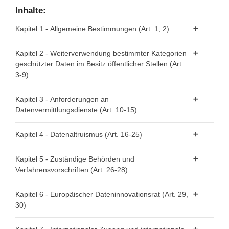
Inhalte:
Kapitel 1 - Allgemeine Bestimmungen (Art. 1, 2)
Artikel 1 - Gegenstand und Anwendungsbereich
Kapitel 2 - Weiterverwendung bestimmter Kategorien
geschützter Daten im Besitz öffentlicher Stellen (Art.
Artikel 2 - Begriffsbestimmungen
3-9)
Artikel 3 - Datenkategorien
Kapitel 3 - Anforderungen an
Datenvermittlungsdienste (Art. 10-15)
Artikel 4 - Verbot von Ausschließlichkeitsvereinbarungen
Artikel 5 - Bedingungen für die Weiterverwendung
Artikel 10 - Datenvermittlungsdienste
Kapitel 4 - Datenaltruismus (Art. 16-25)
Artikel 6 - Gebühren
Artikel 11 - Anmeldung der Anbieter von
Artikel 16 - Nationale Regelungen für Datenaltruismus
Datenvermittlungsdiensten
Kapitel 5 - Zuständige Behörden und
Artikel 7 - Zuständige Stellen
Verfahrensvorschriften (Art. 26-28)
Artikel 17 - Öffentliche Register der anerkannten
Artikel 12 - Bedingungen für die Erbringung von
Artikel 8 - Zentrale Informationsstellen
datenaltruistischen Organisationen
Datenvermittlungsdiensten
Artikel 26 - Anforderungen an zuständige Behörden
Kapitel 6 - Europäischer Dateninnovationsrat (Art. 29,
Artikel 9 - Verfahren für Anträge auf Weiterverwendung
Artikel 18 - Allgemeine Eintragungsanforderungen
Artikel 13 - Zuständige Behörden für
30)
Artikel 27 - Beschwerderecht
Datenvermittlungsdienste
Artikel 19 - Eintragung anerkannter datenaltruistischer
Artikel 28 - Recht auf einen wirksamen gerichtlichen
Artikel 29 - Europäischer Dateninnovationsrat
Organisationen