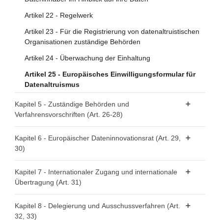
Artikel 22 - Regelwerk
Artikel 23 - Für die Registrierung von datenaltruistischen
Organisationen zuständige Behörden
Artikel 24 - Überwachung der Einhaltung
Artikel 25 - Europäisches Einwilligungsformular für
Datenaltruismus
Kapitel 5 - Zuständige Behörden und
Verfahrensvorschriften (Art. 26-28)
Artikel 26 - Anforderungen an zuständige Behörden
Kapitel 6 - Europäischer Dateninnovationsrat (Art. 29,
30)
Artikel 27 - Beschwerderecht
Artikel 28 - Recht auf einen wirksamen gerichtlichen
Artikel 29 - Europäischer Dateninnovationsrat
Kapitel 7 - Internationaler Zugang und internationale
Rechtsbehelf
Übertragung (Art. 31)
Artikel 30 - Aufgaben des Europäischen
Dateninnovationsrats
Artikel 31 - Internationaler Zugang und internationale
Kapitel 8 - Delegierung und Ausschussverfahren (Art.
Übertragung
32, 33)