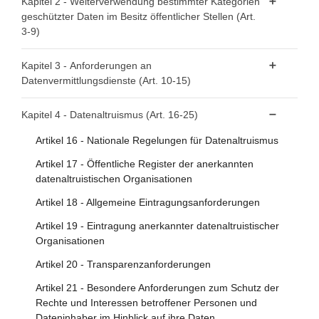
Kapitel 2 - Weiterverwendung bestimmter Kategorien
geschützter Daten im Besitz öffentlicher Stellen (Art.
Artikel 2 - Begriffsbestimmungen
3-9)
Artikel 3 - Datenkategorien
Kapitel 3 - Anforderungen an
Datenvermittlungsdienste (Art. 10-15)
Artikel 4 - Verbot von Ausschließlichkeitsvereinbarungen
Artikel 5 - Bedingungen für die Weiterverwendung
Artikel 10 - Datenvermittlungsdienste
Kapitel 4 - Datenaltruismus (Art. 16-25)
Artikel 6 - Gebühren
Artikel 11 - Anmeldung der Anbieter von
Artikel 16 - Nationale Regelungen für Datenaltruismus
Datenvermittlungsdiensten
Artikel 7 - Zuständige Stellen
Artikel 17 - Öffentliche Register der anerkannten
Artikel 12 - Bedingungen für die Erbringung von
Artikel 8 - Zentrale Informationsstellen
datenaltruistischen Organisationen
Datenvermittlungsdiensten
Artikel 9 - Verfahren für Anträge auf Weiterverwendung
Artikel 18 - Allgemeine Eintragungsanforderungen
Artikel 13 - Zuständige Behörden für
Datenvermittlungsdienste
Artikel 19 - Eintragung anerkannter datenaltruistischer
Organisationen
Artikel 14 - Überwachung der Einhaltung
Artikel 20 - Transparenzanforderungen
Artikel 15 - Ausnahmen
Artikel 21 - Besondere Anforderungen zum Schutz der
Rechte und Interessen betroffener Personen und
Dateninhaber im Hinblick auf ihre Daten