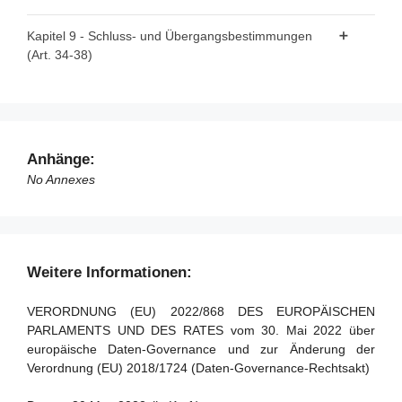
Artikel 32 - Ausübung der Befugnisübertragung
Kapitel 9 - Schluss- und Übergangsbestimmungen
(Art. 34-38)
Artikel 33 - Ausschussverfahren
Artikel 34 - Sanktionen
Artikel 35 - Bewertung und Überprüfung
Artikel 36 - Änderung der Verordnung (EU) 2018/1724
Anhänge:
Artikel 37 - Übergangsregelung
No Annexes
Artikel 38 - Inkrafttreten und Geltung
Weitere Informationen:
VERORDNUNG (EU) 2022/868 DES EUROPÄISCHEN
PARLAMENTS UND DES RATES vom 30. Mai 2022 über
europäische Daten-Governance und zur Änderung der
Verordnung (EU) 2018/1724 (Daten-Governance-Rechtsakt)