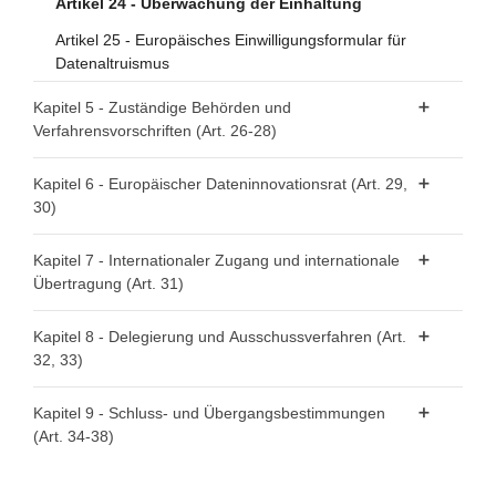
Artikel 24 - Überwachung der Einhaltung
Artikel 25 - Europäisches Einwilligungsformular für
Datenaltruismus
Kapitel 5 - Zuständige Behörden und
Verfahrensvorschriften (Art. 26-28)
Artikel 26 - Anforderungen an zuständige Behörden
Kapitel 6 - Europäischer Dateninnovationsrat (Art. 29,
30)
Artikel 27 - Beschwerderecht
Artikel 28 - Recht auf einen wirksamen gerichtlichen
Artikel 29 - Europäischer Dateninnovationsrat
Kapitel 7 - Internationaler Zugang und internationale
Rechtsbehelf
Übertragung (Art. 31)
Artikel 30 - Aufgaben des Europäischen
Dateninnovationsrats
Artikel 31 - Internationaler Zugang und internationale
Kapitel 8 - Delegierung und Ausschussverfahren (Art.
Übertragung
32, 33)
Artikel 32 - Ausübung der Befugnisübertragung
Kapitel 9 - Schluss- und Übergangsbestimmungen
(Art. 34-38)
Artikel 33 - Ausschussverfahren
Artikel 34 - Sanktionen