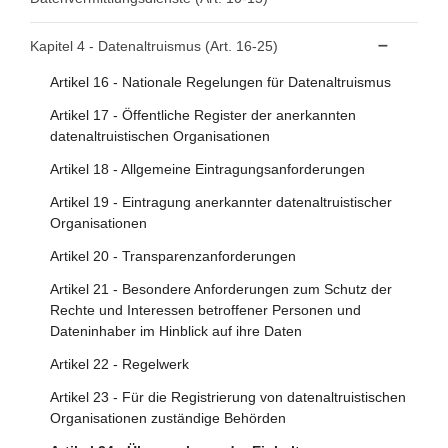
Artikel 4 - Verbot von Ausschließlichkeitsvereinbarungen
Artikel 5 - Bedingungen für die Weiterverwendung
Artikel 10 - Datenvermittlungsdienste
Kapitel 4 - Datenaltruismus (Art. 16-25)
Artikel 6 - Gebühren
Artikel 11 - Anmeldung der Anbieter von
Artikel 16 - Nationale Regelungen für Datenaltruismus
Datenvermittlungsdiensten
Artikel 7 - Zuständige Stellen
Artikel 17 - Öffentliche Register der anerkannten
Artikel 12 - Bedingungen für die Erbringung von
Artikel 8 - Zentrale Informationsstellen
datenaltruistischen Organisationen
Datenvermittlungsdiensten
Artikel 9 - Verfahren für Anträge auf Weiterverwendung
Artikel 18 - Allgemeine Eintragungsanforderungen
Artikel 13 - Zuständige Behörden für
Datenvermittlungsdienste
Artikel 19 - Eintragung anerkannter datenaltruistischer
Organisationen
Artikel 14 - Überwachung der Einhaltung
Artikel 20 - Transparenzanforderungen
Artikel 15 - Ausnahmen
Artikel 21 - Besondere Anforderungen zum Schutz der
Rechte und Interessen betroffener Personen und
Dateninhaber im Hinblick auf ihre Daten
Artikel 22 - Regelwerk
Artikel 23 - Für die Registrierung von datenaltruistischen
Organisationen zuständige Behörden