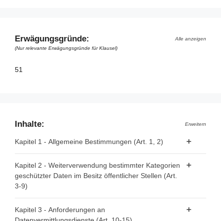
Erwägungsgründe:
Alle anzeigen
(Nur relevante Erwägungsgründe für Klausel)
51
Inhalte:
Erweitern
Kapitel 1 - Allgemeine Bestimmungen (Art. 1, 2)
Artikel 1 - Gegenstand und Anwendungsbereich
Kapitel 2 - Weiterverwendung bestimmter Kategorien
geschützter Daten im Besitz öffentlicher Stellen (Art.
Artikel 2 - Begriffsbestimmungen
3-9)
Artikel 3 - Datenkategorien
Kapitel 3 - Anforderungen an
Datenvermittlungsdienste (Art. 10-15)