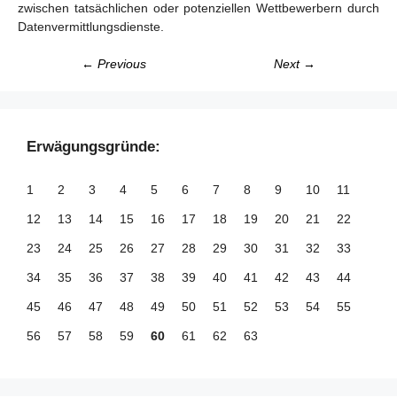
zwischen tatsächlichen oder potenziellen Wettbewerbern durch
Datenvermittlungsdienste.
← Previous
Next →
Erwägungsgründe:
1
2
3
4
5
6
7
8
9
10
11
12
13
14
15
16
17
18
19
20
21
22
23
24
25
26
27
28
29
30
31
32
33
34
35
36
37
38
39
40
41
42
43
44
45
46
47
48
49
50
51
52
53
54
55
56
57
58
59
60
61
62
63