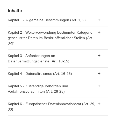
Inhalte:
Kapitel 1 - Allgemeine Bestimmungen (Art. 1, 2)
Artikel 1 - Gegenstand und Anwendungsbereich
Kapitel 2 - Weiterverwendung bestimmter Kategorien
geschützter Daten im Besitz öffentlicher Stellen (Art.
Artikel 2 - Begriffsbestimmungen
3-9)
Artikel 3 - Datenkategorien
Kapitel 3 - Anforderungen an
Datenvermittlungsdienste (Art. 10-15)
Artikel 4 - Verbot von Ausschließlichkeitsvereinbarungen
Artikel 5 - Bedingungen für die Weiterverwendung
Artikel 10 - Datenvermittlungsdienste
Kapitel 4 - Datenaltruismus (Art. 16-25)
Artikel 6 - Gebühren
Artikel 11 - Anmeldung der Anbieter von
Artikel 16 - Nationale Regelungen für Datenaltruismus
Datenvermittlungsdiensten
Kapitel 5 - Zuständige Behörden und
Artikel 7 - Zuständige Stellen
Verfahrensvorschriften (Art. 26-28)
Artikel 17 - Öffentliche Register der anerkannten
Artikel 12 - Bedingungen für die Erbringung von
Artikel 8 - Zentrale Informationsstellen
datenaltruistischen Organisationen
Datenvermittlungsdiensten
Artikel 26 - Anforderungen an zuständige Behörden
Kapitel 6 - Europäischer Dateninnovationsrat (Art. 29,
Artikel 9 - Verfahren für Anträge auf Weiterverwendung
Artikel 18 - Allgemeine Eintragungsanforderungen
Artikel 13 - Zuständige Behörden für
30)
Artikel 27 - Beschwerderecht
Datenvermittlungsdienste
Artikel 19 - Eintragung anerkannter datenaltruistischer