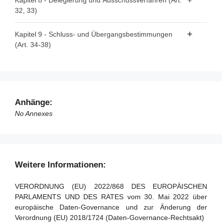
Kapitel 8 - Delegierung und Ausschussverfahren (Art.
Rechte und Interessen betroffener Personen und
Übertragung
32, 33)
Dateninhaber im Hinblick auf ihre Daten
Artikel 32 - Ausübung der Befugnisübertragung
Artikel 22 - Regelwerk
Kapitel 9 - Schluss- und Übergangsbestimmungen
(Art. 34-38)
Artikel 33 - Ausschussverfahren
Artikel 23 - Für die Registrierung von datenaltruistischen
Organisationen zuständige Behörden
Artikel 34 - Sanktionen
Artikel 24 - Überwachung der Einhaltung
Artikel 35 - Bewertung und Überprüfung
Artikel 25 - Europäisches Einwilligungsformular für
Artikel 36 - Änderung der Verordnung (EU) 2018/1724
Anhänge:
Datenaltruismus
Artikel 37 - Übergangsregelung
No Annexes
Artikel 38 - Inkrafttreten und Geltung
Weitere Informationen:
VERORDNUNG (EU) 2022/868 DES EUROPÄISCHEN
PARLAMENTS UND DES RATES vom 30. Mai 2022 über
europäische Daten-Governance und zur Änderung der
Verordnung (EU) 2018/1724 (Daten-Governance-Rechtsakt)