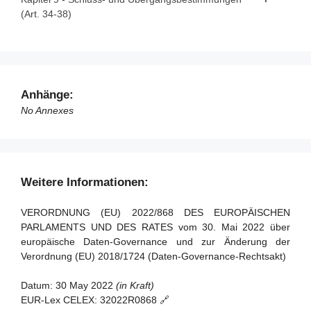
(Art. 34-38)
Artikel 33 - Ausschussverfahren
Artikel 23 - Für die Registrierung von datenaltruistischen
Organisationen zuständige Behörden
Artikel 34 - Sanktionen
Artikel 24 - Überwachung der Einhaltung
Artikel 35 - Bewertung und Überprüfung
Artikel 25 - Europäisches Einwilligungsformular für
Artikel 36 - Änderung der Verordnung (EU) 2018/1724
Anhänge:
Datenaltruismus
Artikel 37 - Übergangsregelung
No Annexes
Artikel 38 - Inkrafttreten und Geltung
Weitere Informationen:
VERORDNUNG (EU) 2022/868 DES EUROPÄISCHEN
PARLAMENTS UND DES RATES vom 30. Mai 2022 über
europäische Daten-Governance und zur Änderung der
Verordnung (EU) 2018/1724 (Daten-Governance-Rechtsakt)
Datum:
30 May 2022
(in Kraft)
EUR-Lex CELEX:
32022R0868 🔗