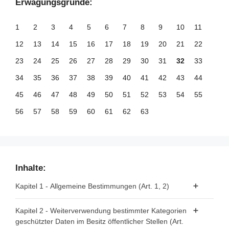
Erwägungsgründe:
1
2
3
4
5
6
7
8
9
10
11
12
13
14
15
16
17
18
19
20
21
22
23
24
25
26
27
28
29
30
31
32
33
34
35
36
37
38
39
40
41
42
43
44
45
46
47
48
49
50
51
52
53
54
55
56
57
58
59
60
61
62
63
Inhalte:
Kapitel 1 - Allgemeine Bestimmungen (Art. 1, 2)
Artikel 1 - Gegenstand und Anwendungsbereich
Kapitel 2 - Weiterverwendung bestimmter Kategorien
geschützter Daten im Besitz öffentlicher Stellen (Art.
Artikel 2 - Begriffsbestimmungen