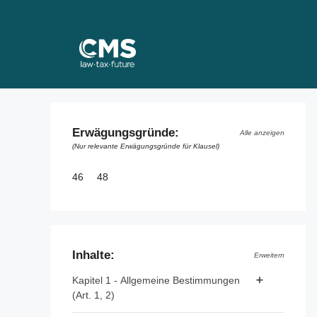
Skip
to
content
Erwägungsgründe:
Alle anzeigen
(Nur relevante Erwägungsgründe für Klausel)
46
48
Inhalte:
Erweitern
Kapitel 1 - Allgemeine Bestimmungen
(Art. 1, 2)