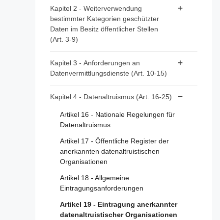
Artikel 1 - Gegenstand und
Kapitel 2 - Weiterverwendung
Anwendungsbereich
bestimmter Kategorien geschützter
Daten im Besitz öffentlicher Stellen
Artikel 2 - Begriffsbestimmungen
(Art. 3-9)
Artikel 3 - Datenkategorien
Kapitel 3 - Anforderungen an
Datenvermittlungsdienste (Art. 10-15)
Artikel 4 - Verbot von
Ausschließlichkeitsvereinbarungen
Artikel 10 - Datenvermittlungsdienste
Kapitel 4 - Datenaltruismus (Art. 16-25)
Artikel 5 - Bedingungen für die
Artikel 11 - Anmeldung der Anbieter von
Weiterverwendung
Artikel 16 - Nationale Regelungen für
Datenvermittlungsdiensten
Datenaltruismus
Artikel 6 - Gebühren
Artikel 12 - Bedingungen für die Erbringung
Artikel 17 - Öffentliche Register der
Artikel 7 - Zuständige Stellen
von Datenvermittlungsdiensten
anerkannten datenaltruistischen
Artikel 8 - Zentrale Informationsstellen
Artikel 13 - Zuständige Behörden für
Organisationen
Datenvermittlungsdienste
Artikel 9 - Verfahren für Anträge auf
Artikel 18 - Allgemeine
Weiterverwendung
Artikel 14 - Überwachung der Einhaltung
Eintragungsanforderungen
Artikel 15 - Ausnahmen
Artikel 19 - Eintragung anerkannter
datenaltruistischer Organisationen