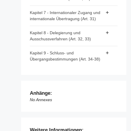
Artikel 27 - Beschwerderecht
Artikel 29 - Europäischer
Kapitel 7 - Internationaler Zugang und
Artikel 28 - Recht auf einen wirksamen
Dateninnovationsrat
internationale Übertragung (Art. 31)
gerichtlichen Rechtsbehelf
Artikel 30 - Aufgaben des Europäischen
Artikel 31 - Internationaler Zugang und
Dateninnovationsrats
Kapitel 8 - Delegierung und
internationale Übertragung
Ausschussverfahren (Art. 32, 33)
Artikel 32 - Ausübung der
Kapitel 9 - Schluss- und
Befugnisübertragung
Übergangsbestimmungen (Art. 34-38)
Artikel 33 - Ausschussverfahren
Artikel 34 - Sanktionen
Artikel 35 - Bewertung und Überprüfung
Artikel 36 - Änderung der Verordnung (EU)
Anhänge:
2018/1724
No Annexes
Artikel 37 - Übergangsregelung
Artikel 38 - Inkrafttreten und Geltung
Weitere Informationen: