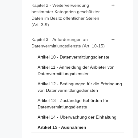
Artikel 1 - Gegenstand und
Kapitel 2 - Weiterverwendung
Anwendungsbereich
bestimmter Kategorien geschützter
Daten im Besitz öffentlicher Stellen
Artikel 2 - Begriffsbestimmungen
(Art. 3-9)
Artikel 3 - Datenkategorien
Kapitel 3 - Anforderungen an
Datenvermittlungsdienste (Art. 10-15)
Artikel 4 - Verbot von
Ausschließlichkeitsvereinbarungen
Artikel 10 - Datenvermittlungsdienste
Artikel 5 - Bedingungen für die
Artikel 11 - Anmeldung der Anbieter von
Weiterverwendung
Datenvermittlungsdiensten
Artikel 6 - Gebühren
Artikel 12 - Bedingungen für die Erbringung
Artikel 7 - Zuständige Stellen
von Datenvermittlungsdiensten
Artikel 8 - Zentrale Informationsstellen
Artikel 13 - Zuständige Behörden für
Datenvermittlungsdienste
Artikel 9 - Verfahren für Anträge auf
Weiterverwendung
Artikel 14 - Überwachung der Einhaltung
Artikel 15 - Ausnahmen