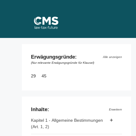
Skip
to
content
Erwägungsgründe:
Alle anzeigen
(Nur relevante Erwägungsgründe für Klausel)
29
45
Inhalte:
Erweitern
Kapitel 1 - Allgemeine Bestimmungen
(Art. 1, 2)