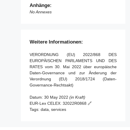
Artikel 36 - Änderung der Verordnung (EU)
datenaltruistischen Organisationen
Anhänge:
2018/1724
zuständige Behörden
No Annexes
Artikel 37 - Übergangsregelung
Artikel 24 - Überwachung der Einhaltung
Artikel 38 - Inkrafttreten und Geltung
Artikel 25 - Europäisches
Einwilligungsformular für Datenaltruismus
Weitere Informationen:
VERORDNUNG (EU) 2022/868 DES
EUROPÄISCHEN PARLAMENTS UND DES
RATES vom 30. Mai 2022 über europäische
Daten-Governance und zur Änderung der
Verordnung (EU) 2018/1724 (Daten-
Governance-Rechtsakt)
Datum:
30 May 2022
(in Kraft)
EUR-Lex CELEX:
32022R0868 🔗
Tags:
data, services