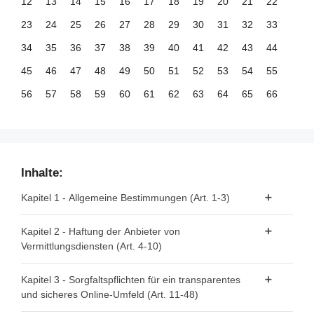
12
13
14
15
16
17
18
19
20
21
22
23
24
25
26
27
28
29
30
31
32
33
34
35
36
37
38
39
40
41
42
43
44
45
46
47
48
49
50
51
52
53
54
55
56
57
58
59
60
61
62
63
64
65
66
67
68
69
70
71
72
73
74
75
76
77
78
79
80
81
82
83
84
85
86
87
88
89
90
91
92
93
94
95
96
97
98
99
Inhalte:
100
101
102
103
104
105
106
107
108
109
110
Kapitel 1 - Allgemeine Bestimmungen (Art. 1-3)
111
112
113
114
115
116
117
118
119
120
121
Artikel 1 - Gegenstand
Kapitel 2 - Haftung der Anbieter von
122
123
124
125
126
127
128
129
130
131
132
Vermittlungsdiensten (Art. 4-10)
Artikel 2 - Geltungsbereich
133
134
135
136
137
138
139
140
141
142
143
Artikel 3 - Begriffsbestimmungen
Artikel 4 - "Reine Durchleitung"
144
145
146
147
148
149
150
151
152
153
154
Kapitel 3 - Sorgfaltspflichten für ein transparentes
und sicheres Online-Umfeld (Art. 11-48)
Artikel 5 - "Caching"
155
156