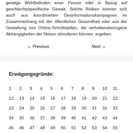
geistige Wohlbefinden einer Person oder in Bezug auf
geschlechtsspezifische Gewalt. Solche Risiken können sich
auch aus koordinierten Desinformationskampagnen im
Zusammenhang mit der öffentlichen Gesundheit oder aus der
Gestaltung von Online-Schnittstellen, die verhaltensbezogene
Abhängigkeiten der Nutzer stimulieren können, ergeben.
← Previous
Next →
Erwägungsgründe:
1
2
3
4
5
6
7
8
9
10
11
12
13
14
15
16
17
18
19
20
21
22
23
24
25
26
27
28
29
30
31
32
33
34
35
36
37
38
39
40
41
42
43
44
45
46
47
48
49
50
51
52
53
54
55