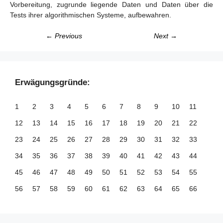
Vorbereitung, zugrunde liegende Daten und Daten über die
Tests ihrer algorithmischen Systeme, aufbewahren.
← Previous
Next →
Erwägungsgründe:
1
2
3
4
5
6
7
8
9
10
11
12
13
14
15
16
17
18
19
20
21
22
23
24
25
26
27
28
29
30
31
32
33
34
35
36
37
38
39
40
41
42
43
44
45
46
47
48
49
50
51
52
53
54
55
56
57
58
59
60
61
62
63
64
65
66
67
68
69
70
71
72
73
74
75
76
77
78
79
80
81
82
83
84
85
86
87
88