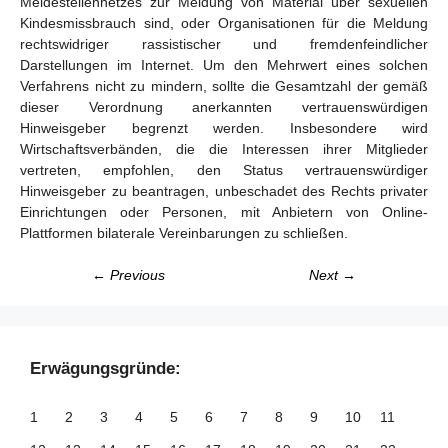
Meldestellennetzes zur Meldung von Material über sexuellen
Kindesmissbrauch sind, oder Organisationen für die Meldung
rechtswidriger rassistischer und fremdenfeindlicher
Darstellungen im Internet. Um den Mehrwert eines solchen
Verfahrens nicht zu mindern, sollte die Gesamtzahl der gemäß
dieser Verordnung anerkannten vertrauenswürdigen
Hinweisgeber begrenzt werden. Insbesondere wird
Wirtschaftsverbänden, die die Interessen ihrer Mitglieder
vertreten, empfohlen, den Status vertrauenswürdiger
Hinweisgeber zu beantragen, unbeschadet des Rechts privater
Einrichtungen oder Personen, mit Anbietern von Online-
Plattformen bilaterale Vereinbarungen zu schließen.
← Previous
Next →
Erwägungsgründe:
1
2
3
4
5
6
7
8
9
10
11