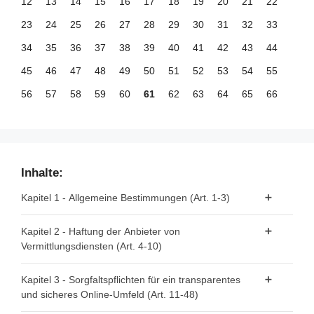
12
13
14
15
16
17
18
19
20
21
22
23
24
25
26
27
28
29
30
31
32
33
34
35
36
37
38
39
40
41
42
43
44
45
46
47
48
49
50
51
52
53
54
55
56
57
58
59
60
61
62
63
64
65
66
67
68
69
70
71
72
73
74
75
76
77
78
79
80
81
82
83
84
85
86
87
88
89
90
91
92
93
94
95
96
97
98
99
Inhalte:
100
101
102
103
104
105
106
107
108
109
110
Kapitel 1 - Allgemeine Bestimmungen (Art. 1-3)
111
112
113
114
115
116
117
118
119
120
121
Artikel 1 - Gegenstand
Kapitel 2 - Haftung der Anbieter von
122
123
124
125
126
127
128
129
130
131
132
Vermittlungsdiensten (Art. 4-10)
Artikel 2 - Geltungsbereich
133
134
135
136
137
138
139
140
141
142
143
Artikel 3 - Begriffsbestimmungen
Artikel 4 - "Reine Durchleitung"
144
145
146
147
148
149
150
151
152
153
154
Kapitel 3 - Sorgfaltspflichten für ein transparentes
und sicheres Online-Umfeld (Art. 11-48)
Artikel 5 - "Caching"
155
156