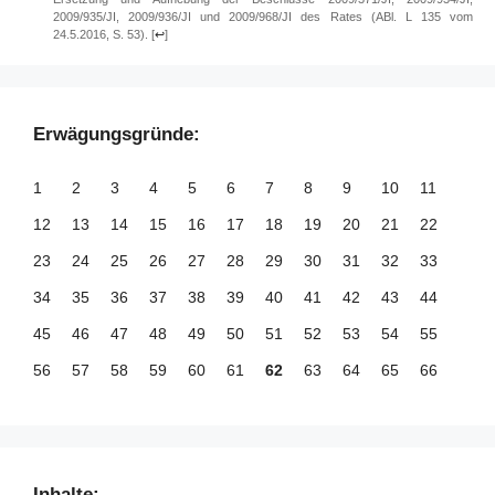
2009/935/JI, 2009/936/JI und 2009/968/JI des Rates (ABl. L 135 vom
24.5.2016, S. 53).
[
↩
]
Erwägungsgründe:
1
2
3
4
5
6
7
8
9
10
11
12
13
14
15
16
17
18
19
20
21
22
23
24
25
26
27
28
29
30
31
32
33
34
35
36
37
38
39
40
41
42
43
44
45
46
47
48
49
50
51
52
53
54
55
56
57
58
59
60
61
62
63
64
65
66
67
68
69
70
71
72
73
74
75
76
77
78
79
80
81
82
83
84
85
86
87
88
89
90
91
92
93
94
95
96
97
98
99
Inhalte: