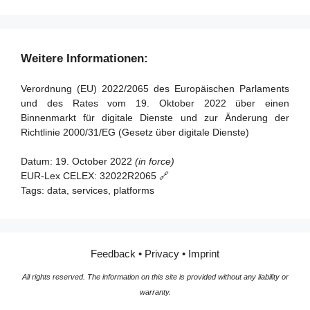
Vermittlungsdiensten
großer Online-Plattformen und sehr großer Online-
Artikel 51 - Befugnisse der Koordinatoren für digitale
Suchmaschinen
Dienste
Abschnitt 2 - Zusätzliche Bestimmungen für
Artikel 93 - Inkrafttreten und Anwendung
Artikel 52 - Sanktionen
Hostingdiensteanbieter, einschließlich Online-Plattformen
Weitere Informationen:
Artikel 53 - Beschwerderecht
Artikel 16 - Melde- und Abhilfeverfahren
Artikel 54 - Entschädigung
Verordnung (EU) 2022/2065 des Europäischen Parlaments
Artikel 17 - Begründung
und des Rates vom 19. Oktober 2022 über einen
Artikel 55 - Tätigkeitsberichte
Artikel 18 - Meldung des Verdachts auf Straftaten
Binnenmarkt für digitale Dienste und zur Änderung der
Richtlinie 2000/31/EG (Gesetz über digitale Dienste)
Abschnitt 2 - Zuständigkeit, koordinierte Untersuchungen
Abschnitt 3 - Zusätzliche Bestimmungen für Anbieter von
und Kohärenzmechanismen
Online-Plattformen
Datum:
19. October 2022
(in force)
EUR-Lex CELEX:
32022R2065 🔗
Artikel 56 - Zuständigkeit
Artikel 19 - Ausnahme für Kleinst- und Kleinunternehmen
Tags:
data, services, platforms
Artikel 57 - Gegenseitige Amtshilfe
Artikel 20 - Internes Beschwerdemanagementsystem
Artikel 58 - Grenzüberschreitende Zusammenarbeit
Artikel 21 - Außergerichtliche Streitbeilegung
zwischen Koordinatoren für digitale Dienste
Artikel 22 - Vertrauenswürdige Hinweisgeber
Feedback
•
Privacy
•
Imprint
Artikel 59 - Befassung der Kommission
Artikel 23 - Maßnahmen und Schutz vor missbräuchlicher
All rights reserved. The information on this site is provided without any liability or
Artikel 60 - Gemeinsame Untersuchungen
Verwendung
warranty.