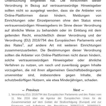
Untersuchung eingeleitet hat. Die Vorschriften dieser
Verordnung in Bezug auf vertrauenswürdige Hinweisgeber
sollten nicht so ausgelegt werden, dass sie die Anbieter von
Online-Plattformen daran hindern, Meldungen von
Einrichtungen oder Einzelpersonen ohne den Status eines
vertrauenswürdigen Hinweisgebers im Sinne dieser Verordnung
auf ähnliche Weise zu behandeln oder im Einklang mit dem
geltenden Recht, einschließlich dieser Verordnung und der
Verordnung (EU) 2016/794 des Europäischen Parlaments und
1
des Rates
, auf andere Art mit weiteren Einrichtungen
zusammenzuarbeiten. Die Bestimmungen dieser Verordnung
sollten die Anbieter von Online-Plattformen nicht daran hindern,
solche vertrauenswürdigen Hinweisgeber oder ähnliche
Verfahren zu nutzen, um rasch und zuverlässig gegen Inhalte
vorzugehen, die mit ihren allgemeinen Geschäftsbedingungen
unvereinbar sind, insbesondere gegen Inhalte, die
schutzbedürftigen Nutzern, wie etwa Minderjährigen, schaden.
← Previous
Next →
Verordnung (EU) 2016/794 des Europäischen Parlaments und des Rates vom
11. Mai 2016 über die Agentur der Europäischen Union für die
Zusammenarbeit auf dem Gebiet der Strafverfolgung (Europol) und zur
Ersetzung und Aufhebung der Beschlüsse 2009/371/JI, 2009/934/JI,