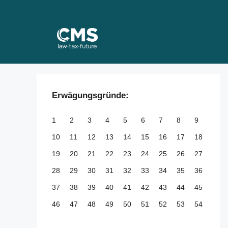
Skip
to
content
Erwägungsgründe:
1
2
3
4
5
6
7
8
9
10
11
12
13
14
15
16
17
18
19
20
21
22
23
24
25
26
27
28
29
30
31
32
33
34
35
36
37
38
39
40
41
42
43
44
45
46
47
48
49
50
51
52
53
54
55
56
57
58
59
60
61
62
63