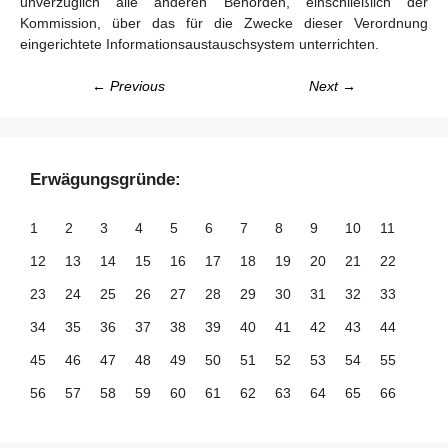
unverzüglich alle anderen Behörden, einschließlich der
Kommission, über das für die Zwecke dieser Verordnung
eingerichtete Informationsaustauschsystem unterrichten.
← Previous
Next →
Erwägungsgründe:
1
2
3
4
5
6
7
8
9
10
11
12
13
14
15
16
17
18
19
20
21
22
23
24
25
26
27
28
29
30
31
32
33
34
35
36
37
38
39
40
41
42
43
44
45
46
47
48
49
50
51
52
53
54
55
56
57
58
59
60
61
62
63
64
65
66
67
68
69
70
71
72
73
74
75
76
77