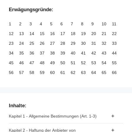
Erwägungsgründe:
1
2
3
4
5
6
7
8
9
10
11
12
13
14
15
16
17
18
19
20
21
22
23
24
25
26
27
28
29
30
31
32
33
34
35
36
37
38
39
40
41
42
43
44
45
46
47
48
49
50
51
52
53
54
55
56
57
58
59
60
61
62
63
64
65
66
67
68
69
70
71
72
73
74
75
76
77
78
79
80
81
82
83
84
85
86
87
88
89
90
91
92
93
94
95
96
97
98
99
Inhalte:
100
101
102
103
104
105
106
107
108
109
110
Kapitel 1 - Allgemeine Bestimmungen (Art. 1-3)
111
112
113
114
115
116
117
118
119
120
121
Artikel 1 - Gegenstand
Kapitel 2 - Haftung der Anbieter von
122
123
124
125
126
127
128
129
130
131
132