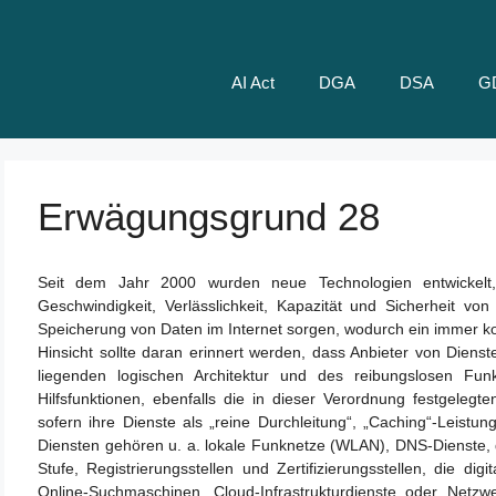
AI Act
DGA
DSA
G
Erwägungsgrund 28
Seit dem Jahr 2000 wurden neue Technologien entwickelt, 
Geschwindigkeit, Verlässlichkeit, Kapazität und Sicherheit von
Speicherung von Daten im Internet sorgen, wodurch ein immer ko
Hinsicht sollte daran erinnert werden, dass Anbieter von Diens
liegenden logischen Architektur und des reibungslosen Funkt
Hilfsfunktionen, ebenfalls die in dieser Verordnung festgele
sofern ihre Dienste als „reine Durchleitung“, „Caching“-Leistu
Diensten gehören u. a. lokale Funknetze (WLAN), DNS-Dienste,
Stufe, Registrierungsstellen und Zertifizierungsstellen, die digit
Online-Suchmaschinen, Cloud-Infrastrukturdienste oder Netzwe