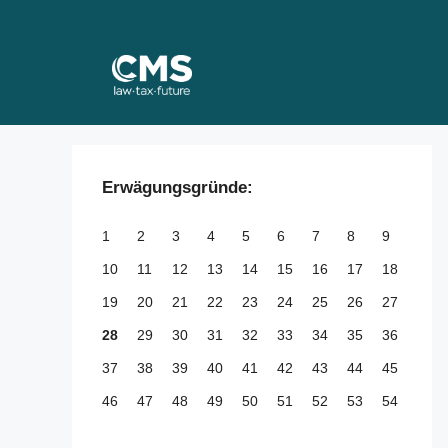
Skip
to
content
Erwägungsgründe:
1
2
3
4
5
6
7
8
9
10
11
12
13
14
15
16
17
18
19
20
21
22
23
24
25
26
27
28
29
30
31
32
33
34
35
36
37
38
39
40
41
42
43
44
45
46
47
48
49
50
51
52
53
54
55
56
57
58
59
60
61
62
63