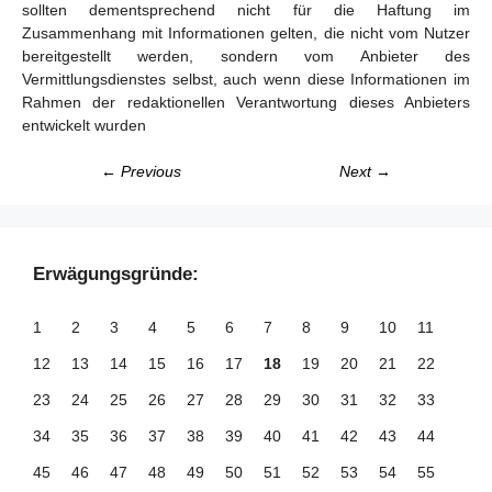
sollten dementsprechend nicht für die Haftung im
Zusammenhang mit Informationen gelten, die nicht vom Nutzer
bereitgestellt werden, sondern vom Anbieter des
Vermittlungsdienstes selbst, auch wenn diese Informationen im
Rahmen der redaktionellen Verantwortung dieses Anbieters
entwickelt wurden
← Previous
Next →
Erwägungsgründe:
1
2
3
4
5
6
7
8
9
10
11
12
13
14
15
16
17
18
19
20
21
22
23
24
25
26
27
28
29
30
31
32
33
34
35
36
37
38
39
40
41
42
43
44
45
46
47
48
49
50
51
52
53
54
55