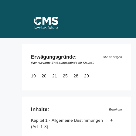
Skip
to
content
Erwägungsgründe:
Alle anzeigen
(Nur relevante Erwägungsgründe für Klausel)
19
20
21
25
28
29
Inhalte:
Erweitern
Kapitel 1 - Allgemeine Bestimmungen
(Art. 1-3)