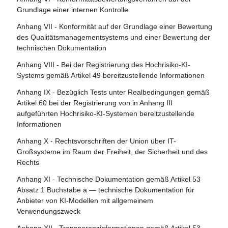
KI-Modelle mit allgemeinem Verwendungszweck
Artikel 25 - Verantwortlichkeiten entlang der KI-
Artikel 80 - Verfahren für den Umgang mit KI-Systemen,
Grundlage einer internen Kontrolle
Wertschöpfungskette
Artikel 112 - Bewertung und Überprüfung
die vom Anbieter gemäß Anhang III als nicht hochriskant
Anhang VII - Konformität auf der Grundlage einer Bewertung
eingestuft werden
Artikel 26 - Pflichten der Betreiber von Hochrisiko-KI-
Artikel 113 - Inkrafttreten und Geltungsbeginn
des Qualitätsmanagementsystems und einer Bewertung der
Systemen
Artikel 81 - Schutzklauselverfahren der Union
technischen Dokumentation
Artikel 27 - Grundrechte-Folgenabschätzung für
Artikel 82 - Konforme KI-Systeme, die ein Risiko bergen
Anhang VIII - Bei der Registrierung des Hochrisiko-KI-
Hochrisiko-KI-Systeme
Systems gemäß Artikel 49 bereitzustellende Informationen
Artikel 83 - Formale Nichtkonformität
Abschnitt 4 - Notifizierende Behörden und notifizierte
Anhang IX - Bezüglich Tests unter Realbedingungen gemäß
Artikel 84 - Unionsstrukturen zur Unterstützung der
Stellen
Artikel 60 bei der Registrierung von in Anhang III
Prüfung von KI
aufgeführten Hochrisiko-KI-Systemen bereitzustellende
Artikel 28 - Notifizierende Behörden
Informationen
Abschnitt 4 - Rechtsbehelfe
Artikel 29 - Antrag einer Konformitätsbewertungsstelle auf
Anhang X - Rechtsvorschriften der Union über IT-
Notifizierung
Artikel 85 - Recht auf Beschwerde bei einer
Großsysteme im Raum der Freiheit, der Sicherheit und des
Marktüberwachungsbehörde
Rechts
Artikel 30 - Notifizierungsverfahren
Artikel 86 - Recht auf Erläuterung der
Anhang XI - Technische Dokumentation gemäß Artikel 53
Artikel 31 - Anforderungen an notifizierte Stellen
Entscheidungsfindung im Einzelfall
Absatz 1 Buchstabe a — technische Dokumentation für
Artikel 32 - Vermutung der Konformität mit den
Anbieter von KI-Modellen mit allgemeinem
Artikel 87 - Meldung von Verstößen und Schutz von
Anforderungen an notifizierte Stellen
Verwendungszweck
Hinweisgebern
Artikel 33 - Zweigstellen notifizierter Stellen und Vergabe