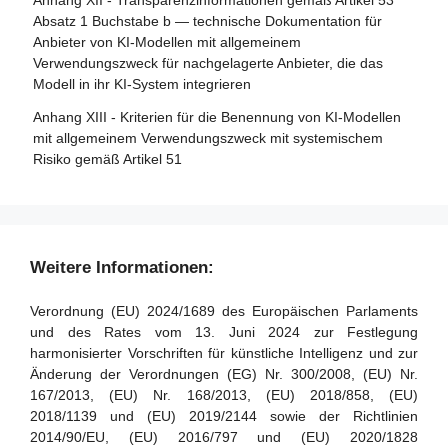
Anhang XII - Transparenzinformationen gemäß Artikel 53
Abschnitt 5 - Aufsicht, Ermittlung, Durchsetzung und
von Unteraufträgen
Absatz 1 Buchstabe b — technische Dokumentation für
Überwachung in Bezug auf Anbieter von KI-Modellen mit
Anbieter von KI-Modellen mit allgemeinem
Artikel 34 - Operative Pflichten der notifizierten Stellen
allgemeinem Verwendungszweck
Verwendungszweck für nachgelagerte Anbieter, die das
Artikel 35 - Identifizierungsnummern und Verzeichnisse
Modell in ihr KI-System integrieren
Artikel 88 - Durchsetzung der Pflichten der Anbieter von
notifizierter Stellen
KI-Modellen mit allgemeinem Verwendungszweck
Anhang XIII - Kriterien für die Benennung von KI-Modellen
Artikel 36 - Änderungen der Notifizierungen
mit allgemeinem Verwendungszweck mit systemischem
Artikel 89 - Überwachungsmaßnahmen
Risiko gemäß Artikel 51
Artikel 37 - Anfechtungen der Kompetenz notifizierter
Artikel 90 - Warnungen des wissenschaftlichen Gremiums
Stellen
vor systemischen Risiken
Artikel 38 - Koordinierung der notifizierten Stellen
Artikel 91 - Befugnis zur Anforderung von Dokumentation
und Informationen
Artikel 39 - Konformitätsbewertungsstellen in Drittländern
Weitere Informationen:
Artikel 92 - Befugnis zur Durchführung von Bewertungen
Abschnitt 5 - Normen, Konformitätsbewertung,
Verordnung (EU) 2024/1689 des Europäischen Parlaments
Bescheinigungen, Registrierung
Artikel 93 - Befugnis zur Aufforderung zu Maßnahmen
und des Rates vom 13. Juni 2024 zur Festlegung
harmonisierter Vorschriften für künstliche Intelligenz und zur
Artikel 94 - Verfahrensrechte der Wirtschaftsakteure des
Artikel 40 - Harmonisierte Normen und
Änderung der Verordnungen (EG) Nr. 300/2008, (EU) Nr.
KI-Modells mit allgemeinem Verwendungszweck
Normungsdokumente
167/2013, (EU) Nr. 168/2013, (EU) 2018/858, (EU)
Artikel 41 - Gemeinsame Spezifikationen
2018/1139 und (EU) 2019/2144 sowie der Richtlinien
2014/90/EU, (EU) 2016/797 und (EU) 2020/1828
Artikel 42 - Vermutung der Konformität mit bestimmten