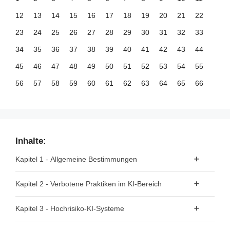
12
13
14
15
16
17
18
19
20
21
22
23
24
25
26
27
28
29
30
31
32
33
34
35
36
37
38
39
40
41
42
43
44
45
46
47
48
49
50
51
52
53
54
55
56
57
58
59
60
61
62
63
64
65
66
67
68
69
70
71
72
73
74
75
76
77
78
79
80
81
82
83
84
85
86
87
88
89
90
91
92
93
94
95
96
97
98
99
Inhalte:
100
101
102
103
104
105
106
107
108
109
110
Kapitel 1 - Allgemeine Bestimmungen
111
112
113
114
115
116
117
118
119
120
121
Artikel 1 - Gegenstand
Kapitel 2 - Verbotene Praktiken im KI-Bereich
122
123
124
125
126
127
128
129
130
131
132
Artikel 2 - Anwendungsbereich
133
134
135
136
137
138
139
140
141
142
143
Artikel 5 - Verbotene Praktiken im KI-Bereich
Kapitel 3 - Hochrisiko-KI-Systeme
Artikel 3 - Begriffsbestimmungen
144
145
146
147
148
149
150
151
152
153
154