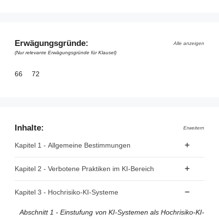
Erwägungsgründe:
Alle anzeigen
(Nur relevante Erwägungsgründe für Klausel)
66
72
Inhalte:
Erweitern
Kapitel 1 - Allgemeine Bestimmungen
Artikel 1 - Gegenstand
Kapitel 2 - Verbotene Praktiken im KI-Bereich
Artikel 2 - Anwendungsbereich
Artikel 5 - Verbotene Praktiken im KI-Bereich
Kapitel 3 - Hochrisiko-KI-Systeme
Artikel 3 - Begriffsbestimmungen
Abschnitt 1 - Einstufung von KI-Systemen als Hochrisiko-KI-
Artikel 4 - KI-Kompetenz