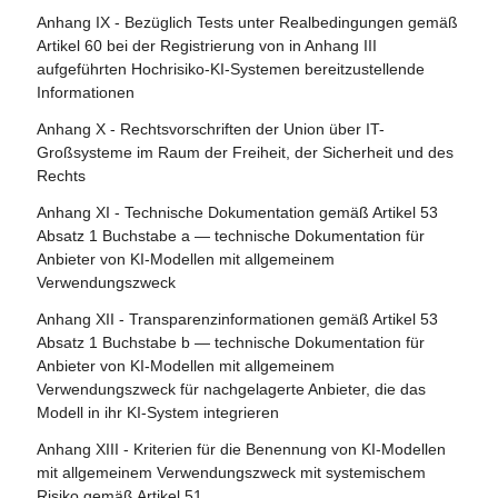
Anhang IX - Bezüglich Tests unter Realbedingungen gemäß
Artikel 84 - Unionsstrukturen zur Unterstützung der
Artikel 60 bei der Registrierung von in Anhang III
Prüfung von KI
aufgeführten Hochrisiko-KI-Systemen bereitzustellende
Informationen
Abschnitt 4 - Rechtsbehelfe
Anhang X - Rechtsvorschriften der Union über IT-
Artikel 85 - Recht auf Beschwerde bei einer
Großsysteme im Raum der Freiheit, der Sicherheit und des
Marktüberwachungsbehörde
Rechts
Artikel 86 - Recht auf Erläuterung der
Anhang XI - Technische Dokumentation gemäß Artikel 53
Entscheidungsfindung im Einzelfall
Absatz 1 Buchstabe a — technische Dokumentation für
Anbieter von KI-Modellen mit allgemeinem
Artikel 87 - Meldung von Verstößen und Schutz von
Verwendungszweck
Hinweisgebern
Anhang XII - Transparenzinformationen gemäß Artikel 53
Abschnitt 5 - Aufsicht, Ermittlung, Durchsetzung und
Absatz 1 Buchstabe b — technische Dokumentation für
Überwachung in Bezug auf Anbieter von KI-Modellen mit
Anbieter von KI-Modellen mit allgemeinem
allgemeinem Verwendungszweck
Verwendungszweck für nachgelagerte Anbieter, die das
Modell in ihr KI-System integrieren
Artikel 88 - Durchsetzung der Pflichten der Anbieter von
KI-Modellen mit allgemeinem Verwendungszweck
Anhang XIII - Kriterien für die Benennung von KI-Modellen
mit allgemeinem Verwendungszweck mit systemischem
Artikel 89 - Überwachungsmaßnahmen
Risiko gemäß Artikel 51