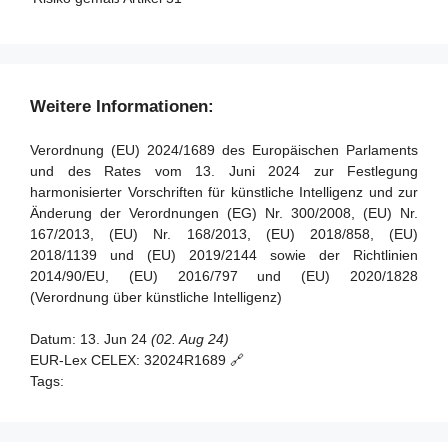
Artikel 90 - Warnungen des wissenschaftlichen Gremiums
vor systemischen Risiken
Artikel 91 - Befugnis zur Anforderung von Dokumentation
und Informationen
Weitere Informationen:
Artikel 92 - Befugnis zur Durchführung von Bewertungen
Verordnung (EU) 2024/1689 des Europäischen Parlaments
Artikel 93 - Befugnis zur Aufforderung zu Maßnahmen
und des Rates vom 13. Juni 2024 zur Festlegung
harmonisierter Vorschriften für künstliche Intelligenz und zur
Artikel 94 - Verfahrensrechte der Wirtschaftsakteure des
Änderung der Verordnungen (EG) Nr. 300/2008, (EU) Nr.
KI-Modells mit allgemeinem Verwendungszweck
167/2013, (EU) Nr. 168/2013, (EU) 2018/858, (EU)
2018/1139 und (EU) 2019/2144 sowie der Richtlinien
2014/90/EU, (EU) 2016/797 und (EU) 2020/1828
(Verordnung über künstliche Intelligenz)
Datum:
13. Jun 24
(02. Aug 24)
EUR-Lex CELEX:
32024R1689 🔗
Tags: