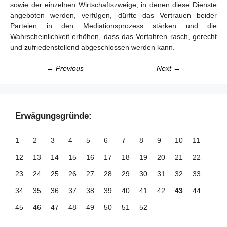
sowie der einzelnen Wirtschaftszweige, in denen diese Dienste
angeboten werden, verfügen, dürfte das Vertrauen beider
Parteien in den Mediationsprozess stärken und die
Wahrscheinlichkeit erhöhen, dass das Verfahren rasch, gerecht
und zufriedenstellend abgeschlossen werden kann.
← Previous
Next →
Erwägungsgründe:
1
2
3
4
5
6
7
8
9
10
11
12
13
14
15
16
17
18
19
20
21
22
23
24
25
26
27
28
29
30
31
32
33
34
35
36
37
38
39
40
41
42
43
44
45
46
47
48
49
50
51
52