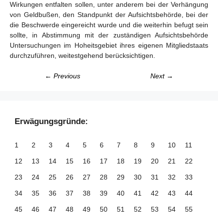
Wirkungen entfalten sollen, unter anderem bei der Verhängung
von Geldbußen, den Standpunkt der Aufsichtsbehörde, bei der
die Beschwerde eingereicht wurde und die weiterhin befugt sein
sollte, in Abstimmung mit der zuständigen Aufsichtsbehörde
Untersuchungen im Hoheitsgebiet ihres eigenen Mitgliedstaats
durchzuführen, weitestgehend berücksichtigen.
← Previous
Next →
Erwägungsgründe:
1
2
3
4
5
6
7
8
9
10
11
12
13
14
15
16
17
18
19
20
21
22
23
24
25
26
27
28
29
30
31
32
33
34
35
36
37
38
39
40
41
42
43
44
45
46
47
48
49
50
51
52
53
54
55