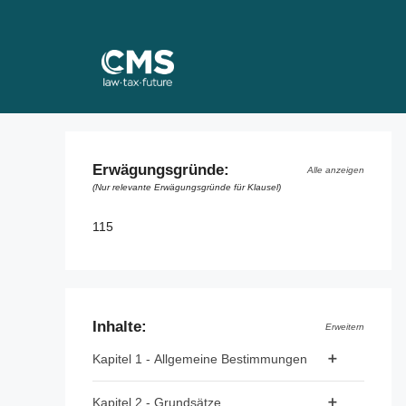
Skip
to
content
Erwägungsgründe:
Alle anzeigen
(Nur relevante Erwägungsgründe für Klausel)
115
Inhalte:
Erweitern
Kapitel 1 - Allgemeine Bestimmungen
Artikel 1 - Gegenstand und Ziele
Kapitel 2 - Grundsätze