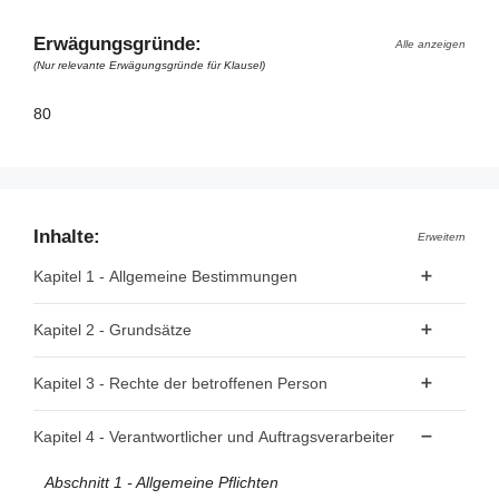
Erwägungsgründe:
Alle anzeigen
(Nur relevante Erwägungsgründe für Klausel)
80
Inhalte:
Erweitern
Kapitel 1 - Allgemeine Bestimmungen
Artikel 1 - Gegenstand und Ziele
Kapitel 2 - Grundsätze
Artikel 2 - Sachlicher Anwendungsbereich
Artikel 5 - Grundsätze für die Verarbeitung
Kapitel 3 - Rechte der betroffenen Person
Artikel 3 - Räumlicher Anwendungsbereich
personenbezogener Daten
Artikel 4 - Begriffsbestimmungen
Abschnitt 1 - Transparenz und Modalitäten
Artikel 6 - Rechtmäßigkeit der Verarbeitung
Kapitel 4 - Verantwortlicher und Auftragsverarbeiter
Artikel 7 - Bedingungen für die Einwilligung
Artikel 12 - Transparente Information, Kommunikation und
Abschnitt 1 - Allgemeine Pflichten
Modalitäten für die Ausübung der Rechte der betroffenen