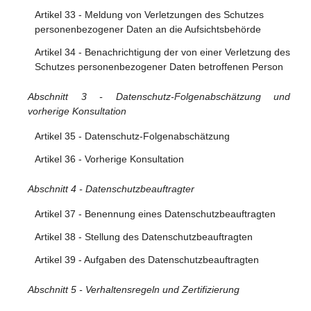
Berichtigung oder Löschung personenbezogener Daten
Artikel 33 - Meldung von Verletzungen des Schutzes
oder der Einschränkung der Verarbeitung
personenbezogener Daten an die Aufsichtsbehörde
Artikel 20 - Recht auf Datenübertragbarkeit
Artikel 34 - Benachrichtigung der von einer Verletzung des
Schutzes personenbezogener Daten betroffenen Person
Abschnitt 4 - Widerspruchsrecht und automatisierte
Entscheidungsfindung im Einzelfall
Abschnitt 3 - Datenschutz-Folgenabschätzung und
vorherige Konsultation
Artikel 21 - Widerspruchsrecht
Artikel 35 - Datenschutz-Folgenabschätzung
Artikel 22 - Automatisierte Entscheidungen im Einzelfall
einschließlich Profiling
Artikel 36 - Vorherige Konsultation
Abschnitt 5 - Beschränkungen
Abschnitt 4 - Datenschutzbeauftragter
Artikel 23 - Beschränkungen
Artikel 37 - Benennung eines Datenschutzbeauftragten
Artikel 38 - Stellung des Datenschutzbeauftragten
Artikel 39 - Aufgaben des Datenschutzbeauftragten
Abschnitt 5 - Verhaltensregeln und Zertifizierung