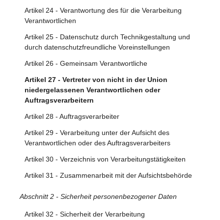
Artikel 8 - Bedingungen für die Einwilligung eines Kindes
Person
Artikel 24 - Verantwortung des für die Verarbeitung
in Bezug auf Dienste der Informationsgesellschaft
Verantwortlichen
Abschnitt 2 - Informationspflicht und Recht auf Auskunft zu
Artikel 9 - Verarbeitung besonderer Kategorien
Artikel 25 - Datenschutz durch Technikgestaltung und
personenbezogenen Daten
personenbezogener Daten
durch datenschutzfreundliche Voreinstellungen
Artikel 10 - Verarbeitung von personenbezogenen Daten
Artikel 13 - Informationspflicht bei Erhebung von
Artikel 26 - Gemeinsam Verantwortliche
über strafrechtliche Verurteilungen und Straftaten
personenbezogenen Daten bei der betroffenen Person
Artikel 27 - Vertreter von nicht in der Union
Artikel 11 - Verarbeitung, für die eine Identifizierung der
Artikel 14 - Informationspflicht, wenn die
niedergelassenen Verantwortlichen oder
betroffenen Person nicht erforderlich ist
personenbezogenen Daten nicht bei der betroffenen
Auftragsverarbeitern
Person erhoben wurden
Artikel 28 - Auftragsverarbeiter
Artikel 15 - Auskunftsrecht der betroffenen Person
Artikel 29 - Verarbeitung unter der Aufsicht des
Abschnitt 3 - Berichtigung und Löschung
Verantwortlichen oder des Auftragsverarbeiters
Artikel 30 - Verzeichnis von Verarbeitungstätigkeiten
Artikel 16 - Recht auf Berichtigung
Artikel 31 - Zusammenarbeit mit der Aufsichtsbehörde
Artikel 17 - Recht auf Löschung („Recht auf
Vergessenwerden“)
Abschnitt 2 - Sicherheit personenbezogener Daten
Artikel 18 - Recht auf Einschränkung der Verarbeitung
Artikel 32 - Sicherheit der Verarbeitung
Artikel 19 - Mitteilungspflicht im Zusammenhang mit der