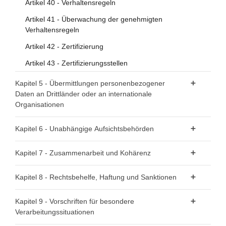
Artikel 40 - Verhaltensregeln
Artikel 41 - Überwachung der genehmigten
Verhaltensregeln
Artikel 42 - Zertifizierung
Artikel 43 - Zertifizierungsstellen
Kapitel 5 - Übermittlungen personenbezogener
Daten an Drittländer oder an internationale
Organisationen
Artikel 44 - Allgemeine Grundsätze der Datenübermittlung
Kapitel 6 - Unabhängige Aufsichtsbehörden
Artikel 45 - Datenübermittlung auf der Grundlage eines
Abschnitt 1 - Unabhängigkeit
Angemessenheitsbeschlusses
Kapitel 7 - Zusammenarbeit und Kohärenz
Artikel 46 - Datenübermittlung vorbehaltlich geeigneter
Artikel 51 - Aufsichtsbehörde
Abschnitt 1 - Zusammenarbeit
Kapitel 8 - Rechtsbehelfe, Haftung und Sanktionen
Garantien
Artikel 52 - Unabhängigkeit
Artikel 60 - Zusammenarbeit zwischen der
Artikel 47 - Verbindliche interne Datenschutzvorschriften
Artikel 77 - Recht auf Beschwerde bei einer
Kapitel 9 - Vorschriften für besondere
Artikel 53 - Allgemeine Bedingungen für die Mitglieder der
federführenden Aufsichtsbehörde und den anderen
Aufsichtsbehörde
Verarbeitungssituationen
Artikel 48 - Nach dem Unionsrecht nicht zulässige
Aufsichtsbehörde
betroffenen Aufsichtsbehörden
Übermittlung oder Offenlegung
Artikel 78 - Recht auf wirksamen gerichtlichen