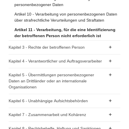
personenbezogener Daten
Artikel 10 - Verarbeitung von personenbezogenen Daten
über strafrechtliche Verurteilungen und Straftaten
Artikel 11 - Verarbeitung, für die eine Identifizierung
der betroffenen Person nicht erforderlich ist
Kapitel 3 - Rechte der betroffenen Person
Abschnitt 1 - Transparenz und Modalitäten
Kapitel 4 - Verantwortlicher und Auftragsverarbeiter
Artikel 12 - Transparente Information, Kommunikation und
Abschnitt 1 - Allgemeine Pflichten
Kapitel 5 - Übermittlungen personenbezogener
Modalitäten für die Ausübung der Rechte der betroffenen
Daten an Drittländer oder an internationale
Person
Artikel 24 - Verantwortung des für die Verarbeitung
Organisationen
Verantwortlichen
Abschnitt 2 - Informationspflicht und Recht auf Auskunft zu
Artikel 44 - Allgemeine Grundsätze der Datenübermittlung
Artikel 25 - Datenschutz durch Technikgestaltung und
Kapitel 6 - Unabhängige Aufsichtsbehörden
personenbezogenen Daten
durch datenschutzfreundliche Voreinstellungen
Artikel 45 - Datenübermittlung auf der Grundlage eines
Artikel 13 - Informationspflicht bei Erhebung von
Abschnitt 1 - Unabhängigkeit
Angemessenheitsbeschlusses
Kapitel 7 - Zusammenarbeit und Kohärenz
Artikel 26 - Gemeinsam Verantwortliche
personenbezogenen Daten bei der betroffenen Person
Artikel 46 - Datenübermittlung vorbehaltlich geeigneter
Artikel 51 - Aufsichtsbehörde
Artikel 27 - Vertreter von nicht in der Union
Artikel 14 - Informationspflicht, wenn die
Abschnitt 1 - Zusammenarbeit
Kapitel 8 - Rechtsbehelfe, Haftung und Sanktionen