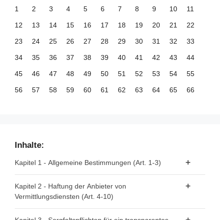
1
2
3
4
5
6
7
8
9
10
11
12
13
14
15
16
17
18
19
20
21
22
23
24
25
26
27
28
29
30
31
32
33
34
35
36
37
38
39
40
41
42
43
44
45
46
47
48
49
50
51
52
53
54
55
56
57
58
59
60
61
62
63
64
65
66
67
68
69
70
71
72
73
74
75
76
77
78
79
80
81
82
83
84
85
86
87
88
89
90
91
92
93
94
95
96
97
98
99
Inhalte:
100
101
102
103
104
105
106
107
108
109
110
Kapitel 1 - Allgemeine Bestimmungen (Art. 1-3)
111
112
113
114
115
116
117
118
119
120
121
Artikel 1 - Gegenstand
Kapitel 2 - Haftung der Anbieter von
122
123
124
125
126
127
128
129
130
131
132
Vermittlungsdiensten (Art. 4-10)
Artikel 2 - Geltungsbereich
133
134
135
136
137
138
139
140
141
142
143
Artikel 3 - Begriffsbestimmungen
Artikel 4 - "Reine Durchleitung"
144
145
146
147
148
149
150
151
152
153
154