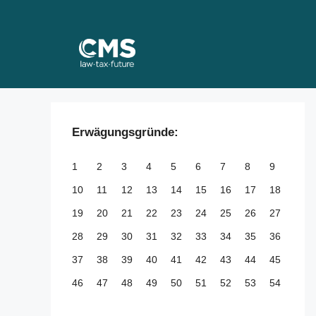
Skip
to
content
Erwägungsgründe:
1
2
3
4
5
6
7
8
9
10
11
12
13
14
15
16
17
18
19
20
21
22
23
24
25
26
27
28
29
30
31
32
33
34
35
36
37
38
39
40
41
42
43
44
45
46
47
48
49
50
51
52
53
54
55
56
57
58
59
60
61
62
63