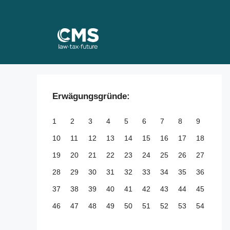
Skip
to
content
Erwägungsgründe:
1
2
3
4
5
6
7
8
9
10
11
12
13
14
15
16
17
18
19
20
21
22
23
24
25
26
27
28
29
30
31
32
33
34
35
36
37
38
39
40
41
42
43
44
45
46
47
48
49
50
51
52
53
54
55
56
57
58
59
60
61
62
63