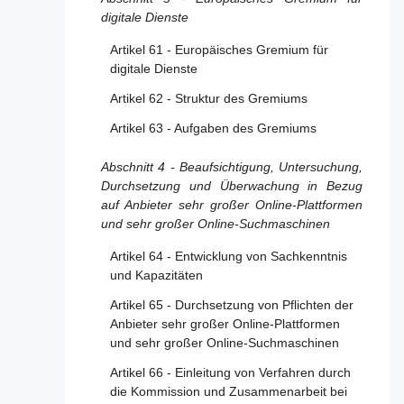
Streitbeilegung
digitale Dienste
Artikel 22 - Vertrauenswürdige
Artikel 61 - Europäisches Gremium für
Hinweisgeber
digitale Dienste
Artikel 23 - Maßnahmen und Schutz vor
Artikel 62 - Struktur des Gremiums
missbräuchlicher Verwendung
Artikel 63 - Aufgaben des Gremiums
Artikel 24 - Transparenzberichtspflichten der
Anbieter von Online-Plattformen
Abschnitt 4 - Beaufsichtigung, Untersuchung,
Artikel 25 - Gestaltung und Organisation der
Durchsetzung und Überwachung in Bezug
Online-Schnittstelle
auf Anbieter sehr großer Online-Plattformen
und sehr großer Online-Suchmaschinen
Artikel 26 - Werbung auf Online-Plattformen
Artikel 64 - Entwicklung von Sachkenntnis
Artikel 27 - Transparenz der
und Kapazitäten
Empfehlungssysteme
Artikel 65 - Durchsetzung von Pflichten der
Artikel 28 - Online-Schutz Minderjähriger
Anbieter sehr großer Online-Plattformen
und sehr großer Online-Suchmaschinen
Abschnitt 4 - Bestimmungen für Anbieter von
Online-Plattformen, die Verbrauchern den
Artikel 66 - Einleitung von Verfahren durch
Abschluss von Fernabsatzverträgen mit
die Kommission und Zusammenarbeit bei