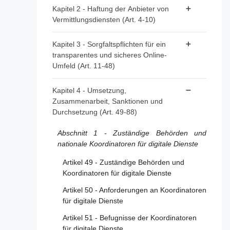
Artikel 1 - Gegenstand
Kapitel 2 - Haftung der Anbieter von
Vermittlungsdiensten (Art. 4-10)
Artikel 2 - Geltungsbereich
Artikel 3 - Begriffsbestimmungen
Artikel 4 - "Reine Durchleitung"
Kapitel 3 - Sorgfaltspflichten für ein
transparentes und sicheres Online-
Artikel 5 - "Caching"
Umfeld (Art. 11-48)
Artikel 6 - Hosting
Abschnitt 1 - Bestimmungen für alle Anbieter
Kapitel 4 - Umsetzung,
Artikel 7 - Freiwillige Untersuchungen auf
von Vermittlungsdiensten
Zusammenarbeit, Sanktionen und
Eigeninitiative und Einhaltung der
Durchsetzung (Art. 49-88)
Rechtsvorschriften
Artikel 11 - Kontaktstellen für die Behörden
der Mitgliedstaaten, die Kommission und
Artikel 8 - Keine allgemeine Verpflichtung
Abschnitt 1 - Zuständige Behörden und
den Vorstand
zur Überwachung oder aktiven
nationale Koordinatoren für digitale Dienste
Nachforschung
Artikel 12 - Kontaktstellen für Nutzer der
Artikel 49 - Zuständige Behörden und
Dienste
Artikel 9 - Anordnungen zum Vorgehen
Koordinatoren für digitale Dienste
gegen rechtswidrige Inhalte
Artikel 13 - Gesetzlicher Vertreter
Artikel 50 - Anforderungen an Koordinatoren
Artikel 10 - Auskunftsanordnungen
Artikel 14 - Allgemeine
für digitale Dienste
Geschäftsbedingungen
Artikel 51 - Befugnisse der Koordinatoren
Artikel 15 - Transparenzberichtspflichten der
für digitale Dienste