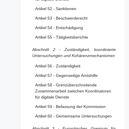
Anbieter von Vermittlungsdiensten
Artikel 52 - Sanktionen
Abschnitt 2 - Zusätzliche Bestimmungen für
Artikel 53 - Beschwerderecht
Hostingdiensteanbieter, einschließlich Online-
Artikel 54 - Entschädigung
Plattformen
Artikel 55 - Tätigkeitsberichte
Artikel 16 - Melde- und Abhilfeverfahren
Abschnitt 2 - Zuständigkeit, koordinierte
Artikel 17 - Begründung
Untersuchungen und Kohärenzmechanismen
Artikel 18 - Meldung des Verdachts auf
Straftaten
Artikel 56 - Zuständigkeit
Artikel 57 - Gegenseitige Amtshilfe
Abschnitt 3 - Zusätzliche Bestimmungen für
Anbieter von Online-Plattformen
Artikel 58 - Grenzüberschreitende
Zusammenarbeit zwischen Koordinatoren
Artikel 19 - Ausnahme für Kleinst- und
für digitale Dienste
Kleinunternehmen
Artikel 59 - Befassung der Kommission
Artikel 20 - Internes
Beschwerdemanagementsystem
Artikel 60 - Gemeinsame Untersuchungen
Artikel 21 - Außergerichtliche
Abschnitt 3 - Europäisches Gremium für