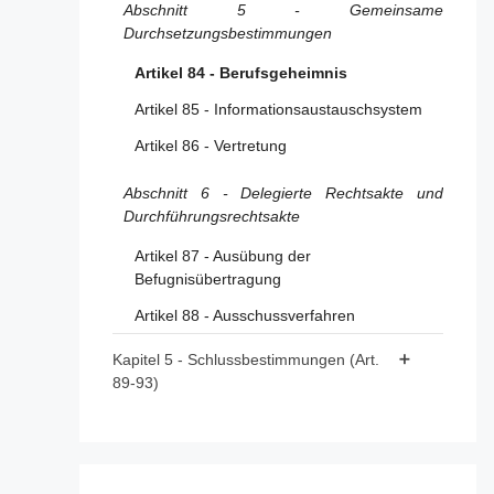
Artikel 46 - Verhaltenskodizes für Online-
Abschnitt 5 - Gemeinsame
Werbung
Durchsetzungsbestimmungen
Artikel 47 - Verhaltenskodizes in Bezug auf
Artikel 84 - Berufsgeheimnis
die Barrierefreiheit
Artikel 85 - Informationsaustauschsystem
Artikel 48 - Krisenprotokolle
Artikel 86 - Vertretung
Abschnitt 6 - Delegierte Rechtsakte und
Durchführungsrechtsakte
Artikel 87 - Ausübung der
Befugnisübertragung
Artikel 88 - Ausschussverfahren
Kapitel 5 - Schlussbestimmungen (Art.
89-93)
Artikel 89 - Änderung der Richtlinie
2000/31/EG
Artikel 90 - Änderung der Richtlinie (EU)