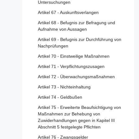
Unternehmern ermöglichen
Untersuchungen
Artikel 29 - Ausnahme für Kleinst- und
Artikel 67 - Auskunftsverlangen
Kleinunternehmen
Artikel 68 - Befugnis zur Befragung und
Artikel 30 - Nachverfolgbarkeit von
Aufnahme von Aussagen
Unternehmern
Artikel 69 - Befugnis zur Durchführung von
Artikel 31 - Konformität durch
Nachprüfungen
Technikgestaltung
Artikel 70 - Einstweilige Maßnahmen
Artikel 32 - Recht auf Information
Artikel 71 - Verpflichtungszusagen
Abschnitt 5 - Zusätzliche Verpflichtungen in
Artikel 72 - Überwachungsmaßnahmen
Bezug auf den Umgang mit systemischen
Artikel 73 - Nichteinhaltung
Risiken für Anbieter von sehr großen Online-
Plattformen und sehr großen Online-
Artikel 74 - Geldbußen
Suchmaschinen
Artikel 75 - Erweiterte Beaufsichtigung von
Artikel 33 - Sehr große Online-Plattformen
Maßnahmen zur Behebung von
und sehr große Online-Suchmaschinen
Zuwiderhandlungen gegen in Kapitel III
Abschnitt 5 festgelegte Pflichten
Artikel 34 - Risikobewertung
Artikel 76 - Zwangsgelder