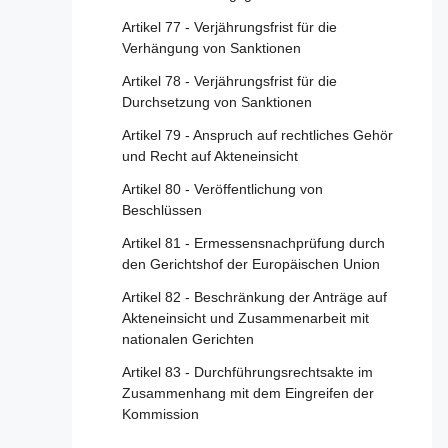
Artikel 35 - Risikominderung
Artikel 77 - Verjährungsfrist für die
Artikel 36 - Krisenreaktionsmechanismus
Verhängung von Sanktionen
Artikel 37 - Unabhängige Prüfung
Artikel 78 - Verjährungsfrist für die
Artikel 38 - Empfehlungssysteme
Durchsetzung von Sanktionen
Artikel 39 - Zusätzliche Transparenz der
Artikel 79 - Anspruch auf rechtliches Gehör
Online-Werbung
und Recht auf Akteneinsicht
Artikel 40 - Datenzugang und Kontrolle
Artikel 80 - Veröffentlichung von
Beschlüssen
Artikel 41 - Compliance-Abteilung
Artikel 81 - Ermessensnachprüfung durch
Artikel 42 - Transparenzberichtspflichten
den Gerichtshof der Europäischen Union
Artikel 43 - Aufsichtsgebühren
Artikel 82 - Beschränkung der Anträge auf
Akteneinsicht und Zusammenarbeit mit
Abschnitt 6 - Sonstige Bestimmungen über
nationalen Gerichten
Sorgfaltspflichten
Artikel 83 - Durchführungsrechtsakte im
Artikel 44 - Normen
Zusammenhang mit dem Eingreifen der
Kommission
Artikel 45 - Verhaltenskodizes