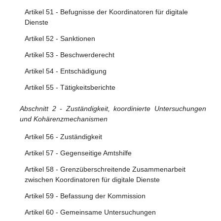
Artikel 15 - Transparenzberichtspflichten der Anbieter von
Vermittlungsdiensten
Artikel 51 - Befugnisse der Koordinatoren für digitale
Dienste
Abschnitt 2 - Zusätzliche Bestimmungen für
Artikel 52 - Sanktionen
Hostingdiensteanbieter, einschließlich Online-Plattformen
Artikel 53 - Beschwerderecht
Artikel 16 - Melde- und Abhilfeverfahren
Artikel 54 - Entschädigung
Artikel 17 - Begründung
Artikel 55 - Tätigkeitsberichte
Artikel 18 - Meldung des Verdachts auf Straftaten
Abschnitt 2 - Zuständigkeit, koordinierte Untersuchungen
Abschnitt 3 - Zusätzliche Bestimmungen für Anbieter von
und Kohärenzmechanismen
Online-Plattformen
Artikel 56 - Zuständigkeit
Artikel 19 - Ausnahme für Kleinst- und Kleinunternehmen
Artikel 57 - Gegenseitige Amtshilfe
Artikel 20 - Internes Beschwerdemanagementsystem
Artikel 58 - Grenzüberschreitende Zusammenarbeit
Artikel 21 - Außergerichtliche Streitbeilegung
zwischen Koordinatoren für digitale Dienste
Artikel 22 - Vertrauenswürdige Hinweisgeber
Artikel 59 - Befassung der Kommission
Artikel 23 - Maßnahmen und Schutz vor missbräuchlicher
Artikel 60 - Gemeinsame Untersuchungen
Verwendung