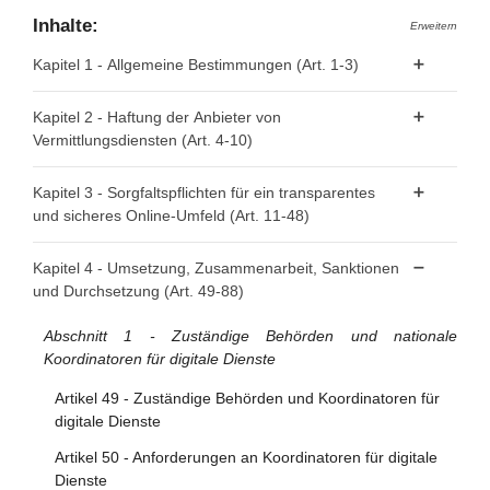
Inhalte:
Erweitern
Kapitel 1 - Allgemeine Bestimmungen (Art. 1-3)
Artikel 1 - Gegenstand
Kapitel 2 - Haftung der Anbieter von
Vermittlungsdiensten (Art. 4-10)
Artikel 2 - Geltungsbereich
Artikel 3 - Begriffsbestimmungen
Artikel 4 - "Reine Durchleitung"
Kapitel 3 - Sorgfaltspflichten für ein transparentes
und sicheres Online-Umfeld (Art. 11-48)
Artikel 5 - "Caching"
Artikel 6 - Hosting
Abschnitt 1 - Bestimmungen für alle Anbieter von
Kapitel 4 - Umsetzung, Zusammenarbeit, Sanktionen
Vermittlungsdiensten
und Durchsetzung (Art. 49-88)
Artikel 7 - Freiwillige Untersuchungen auf Eigeninitiative
und Einhaltung der Rechtsvorschriften
Artikel 11 - Kontaktstellen für die Behörden der
Abschnitt 1 - Zuständige Behörden und nationale
Mitgliedstaaten, die Kommission und den Vorstand
Artikel 8 - Keine allgemeine Verpflichtung zur
Koordinatoren für digitale Dienste
Überwachung oder aktiven Nachforschung
Artikel 12 - Kontaktstellen für Nutzer der Dienste
Artikel 49 - Zuständige Behörden und Koordinatoren für
Artikel 9 - Anordnungen zum Vorgehen gegen
Artikel 13 - Gesetzlicher Vertreter
digitale Dienste
rechtswidrige Inhalte
Artikel 14 - Allgemeine Geschäftsbedingungen
Artikel 50 - Anforderungen an Koordinatoren für digitale
Artikel 10 - Auskunftsanordnungen
Dienste