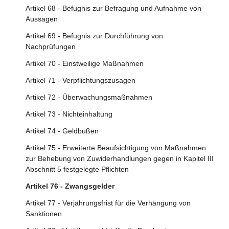
Artikel 68 - Befugnis zur Befragung und Aufnahme von
Abschnitt 5 - Zusätzliche Verpflichtungen in Bezug auf den
Aussagen
Umgang mit systemischen Risiken für Anbieter von sehr
großen Online-Plattformen und sehr großen Online-
Artikel 69 - Befugnis zur Durchführung von
Suchmaschinen
Nachprüfungen
Artikel 33 - Sehr große Online-Plattformen und sehr
Artikel 70 - Einstweilige Maßnahmen
große Online-Suchmaschinen
Artikel 71 - Verpflichtungszusagen
Artikel 34 - Risikobewertung
Artikel 72 - Überwachungsmaßnahmen
Artikel 35 - Risikominderung
Artikel 73 - Nichteinhaltung
Artikel 36 - Krisenreaktionsmechanismus
Artikel 74 - Geldbußen
Artikel 37 - Unabhängige Prüfung
Artikel 75 - Erweiterte Beaufsichtigung von Maßnahmen
Artikel 38 - Empfehlungssysteme
zur Behebung von Zuwiderhandlungen gegen in Kapitel III
Abschnitt 5 festgelegte Pflichten
Artikel 39 - Zusätzliche Transparenz der Online-Werbung
Artikel 76 - Zwangsgelder
Artikel 40 - Datenzugang und Kontrolle
Artikel 77 - Verjährungsfrist für die Verhängung von
Artikel 41 - Compliance-Abteilung
Sanktionen
Artikel 42 - Transparenzberichtspflichten