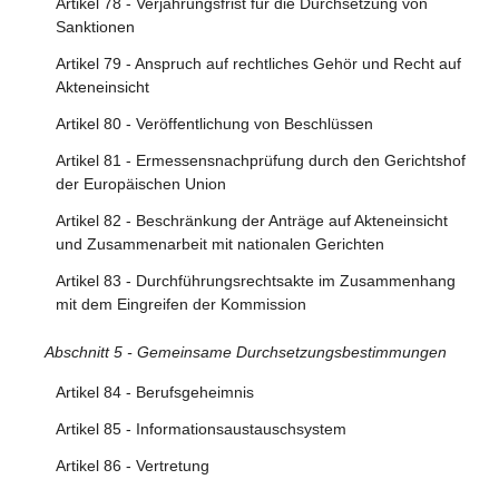
Artikel 78 - Verjährungsfrist für die Durchsetzung von
Artikel 43 - Aufsichtsgebühren
Sanktionen
Artikel 79 - Anspruch auf rechtliches Gehör und Recht auf
Abschnitt 6 - Sonstige Bestimmungen über
Akteneinsicht
Sorgfaltspflichten
Artikel 80 - Veröffentlichung von Beschlüssen
Artikel 44 - Normen
Artikel 81 - Ermessensnachprüfung durch den Gerichtshof
Artikel 45 - Verhaltenskodizes
der Europäischen Union
Artikel 46 - Verhaltenskodizes für Online-Werbung
Artikel 82 - Beschränkung der Anträge auf Akteneinsicht
Artikel 47 - Verhaltenskodizes in Bezug auf die
und Zusammenarbeit mit nationalen Gerichten
Barrierefreiheit
Artikel 83 - Durchführungsrechtsakte im Zusammenhang
Artikel 48 - Krisenprotokolle
mit dem Eingreifen der Kommission
Abschnitt 5 - Gemeinsame Durchsetzungsbestimmungen
Artikel 84 - Berufsgeheimnis
Artikel 85 - Informationsaustauschsystem
Artikel 86 - Vertretung