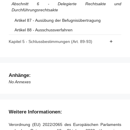
Abschnitt 6 - Delegierte Rechtsakte und
Durchführungsrechtsakte
Artikel 87 - Ausübung der Befugnisübertragung
Artikel 88 - Ausschussverfahren
Kapitel 5 - Schlussbestimmungen (Art. 89-93)
Artikel 89 - Änderung der Richtlinie 2000/31/EG
Artikel 90 - Änderung der Richtlinie (EU) 2020/1828
Artikel 91 - Überprüfung
Anhänge:
Artikel 92 - Bevorstehenden Anwendung für Anbieter sehr
No Annexes
großer Online-Plattformen und sehr großer Online-
Suchmaschinen
Artikel 93 - Inkrafttreten und Anwendung
Weitere Informationen:
Verordnung (EU) 2022/2065 des Europäischen Parlaments