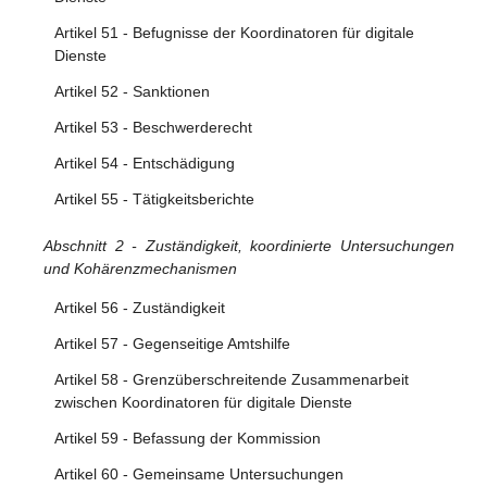
Artikel 15 - Transparenzberichtspflichten der Anbieter von
Vermittlungsdiensten
Artikel 51 - Befugnisse der Koordinatoren für digitale
Dienste
Abschnitt 2 - Zusätzliche Bestimmungen für
Artikel 52 - Sanktionen
Hostingdiensteanbieter, einschließlich Online-Plattformen
Artikel 53 - Beschwerderecht
Artikel 16 - Melde- und Abhilfeverfahren
Artikel 54 - Entschädigung
Artikel 17 - Begründung
Artikel 55 - Tätigkeitsberichte
Artikel 18 - Meldung des Verdachts auf Straftaten
Abschnitt 2 - Zuständigkeit, koordinierte Untersuchungen
Abschnitt 3 - Zusätzliche Bestimmungen für Anbieter von
und Kohärenzmechanismen
Online-Plattformen
Artikel 56 - Zuständigkeit
Artikel 19 - Ausnahme für Kleinst- und Kleinunternehmen
Artikel 57 - Gegenseitige Amtshilfe
Artikel 20 - Internes Beschwerdemanagementsystem
Artikel 58 - Grenzüberschreitende Zusammenarbeit
Artikel 21 - Außergerichtliche Streitbeilegung
zwischen Koordinatoren für digitale Dienste
Artikel 22 - Vertrauenswürdige Hinweisgeber
Artikel 59 - Befassung der Kommission
Artikel 23 - Maßnahmen und Schutz vor missbräuchlicher
Artikel 60 - Gemeinsame Untersuchungen