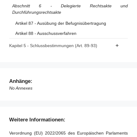
Abschnitt 6 - Delegierte Rechtsakte und
Durchführungsrechtsakte
Artikel 87 - Ausübung der Befugnisübertragung
Artikel 88 - Ausschussverfahren
Kapitel 5 - Schlussbestimmungen (Art. 89-93)
Artikel 89 - Änderung der Richtlinie 2000/31/EG
Artikel 90 - Änderung der Richtlinie (EU) 2020/1828
Artikel 91 - Überprüfung
Anhänge:
Artikel 92 - Bevorstehenden Anwendung für Anbieter sehr
No Annexes
großer Online-Plattformen und sehr großer Online-
Suchmaschinen
Artikel 93 - Inkrafttreten und Anwendung
Weitere Informationen:
Verordnung (EU) 2022/2065 des Europäischen Parlaments