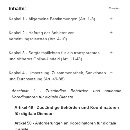
Inhalte:
Erweitern
Kapitel 1 - Allgemeine Bestimmungen (Art. 1-3)
Artikel 1 - Gegenstand
Kapitel 2 - Haftung der Anbieter von
Vermittlungsdiensten (Art. 4-10)
Artikel 2 - Geltungsbereich
Artikel 3 - Begriffsbestimmungen
Artikel 4 - "Reine Durchleitung"
Kapitel 3 - Sorgfaltspflichten für ein transparentes
und sicheres Online-Umfeld (Art. 11-48)
Artikel 5 - "Caching"
Artikel 6 - Hosting
Abschnitt 1 - Bestimmungen für alle Anbieter von
Kapitel 4 - Umsetzung, Zusammenarbeit, Sanktionen
Vermittlungsdiensten
und Durchsetzung (Art. 49-88)
Artikel 7 - Freiwillige Untersuchungen auf Eigeninitiative
und Einhaltung der Rechtsvorschriften
Artikel 11 - Kontaktstellen für die Behörden der
Abschnitt 1 - Zuständige Behörden und nationale
Mitgliedstaaten, die Kommission und den Vorstand
Artikel 8 - Keine allgemeine Verpflichtung zur
Koordinatoren für digitale Dienste
Überwachung oder aktiven Nachforschung
Artikel 12 - Kontaktstellen für Nutzer der Dienste
Artikel 49 - Zuständige Behörden und Koordinatoren
Artikel 9 - Anordnungen zum Vorgehen gegen
Artikel 13 - Gesetzlicher Vertreter
für digitale Dienste
rechtswidrige Inhalte
Artikel 14 - Allgemeine Geschäftsbedingungen
Artikel 50 - Anforderungen an Koordinatoren für digitale
Artikel 10 - Auskunftsanordnungen
Dienste