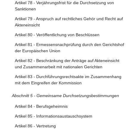
Artikel 78 - Verjährungsfrist für die Durchsetzung von
Artikel 43 - Aufsichtsgebühren
Sanktionen
Artikel 79 - Anspruch auf rechtliches Gehör und Recht auf
Abschnitt 6 - Sonstige Bestimmungen über
Akteneinsicht
Sorgfaltspflichten
Artikel 80 - Veröffentlichung von Beschlüssen
Artikel 44 - Normen
Artikel 81 - Ermessensnachprüfung durch den Gerichtshof
Artikel 45 - Verhaltenskodizes
der Europäischen Union
Artikel 46 - Verhaltenskodizes für Online-Werbung
Artikel 82 - Beschränkung der Anträge auf Akteneinsicht
Artikel 47 - Verhaltenskodizes in Bezug auf die
und Zusammenarbeit mit nationalen Gerichten
Barrierefreiheit
Artikel 83 - Durchführungsrechtsakte im Zusammenhang
Artikel 48 - Krisenprotokolle
mit dem Eingreifen der Kommission
Abschnitt 5 - Gemeinsame Durchsetzungsbestimmungen
Artikel 84 - Berufsgeheimnis
Artikel 85 - Informationsaustauschsystem
Artikel 86 - Vertretung