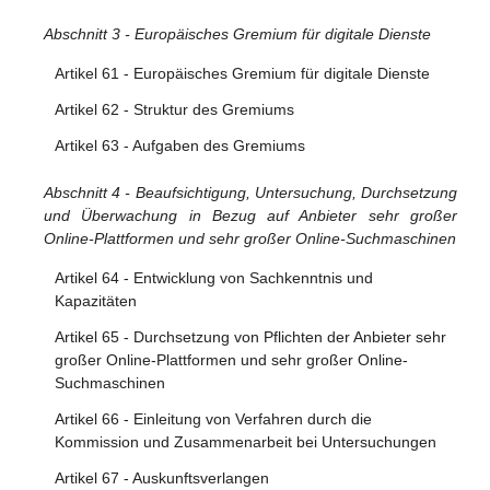
Verwendung
Abschnitt 3 - Europäisches Gremium für digitale Dienste
Artikel 24 - Transparenzberichtspflichten der Anbieter von
Online-Plattformen
Artikel 61 - Europäisches Gremium für digitale Dienste
Artikel 25 - Gestaltung und Organisation der Online-
Artikel 62 - Struktur des Gremiums
Schnittstelle
Artikel 63 - Aufgaben des Gremiums
Artikel 26 - Werbung auf Online-Plattformen
Artikel 27 - Transparenz der Empfehlungssysteme
Abschnitt 4 - Beaufsichtigung, Untersuchung, Durchsetzung
und Überwachung in Bezug auf Anbieter sehr großer
Artikel 28 - Online-Schutz Minderjähriger
Online-Plattformen und sehr großer Online-Suchmaschinen
Abschnitt 4 - Bestimmungen für Anbieter von Online-
Artikel 64 - Entwicklung von Sachkenntnis und
Plattformen, die Verbrauchern den Abschluss von
Kapazitäten
Fernabsatzverträgen mit Unternehmern ermöglichen
Artikel 65 - Durchsetzung von Pflichten der Anbieter sehr
Artikel 29 - Ausnahme für Kleinst- und Kleinunternehmen
großer Online-Plattformen und sehr großer Online-
Suchmaschinen
Artikel 30 - Nachverfolgbarkeit von Unternehmern
Artikel 66 - Einleitung von Verfahren durch die
Artikel 31 - Konformität durch Technikgestaltung
Kommission und Zusammenarbeit bei Untersuchungen
Artikel 32 - Recht auf Information
Artikel 67 - Auskunftsverlangen