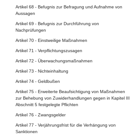
Artikel 68 - Befugnis zur Befragung und Aufnahme von
Abschnitt 5 - Zusätzliche Verpflichtungen in Bezug auf den
Aussagen
Umgang mit systemischen Risiken für Anbieter von sehr
großen Online-Plattformen und sehr großen Online-
Artikel 69 - Befugnis zur Durchführung von
Suchmaschinen
Nachprüfungen
Artikel 33 - Sehr große Online-Plattformen und sehr
Artikel 70 - Einstweilige Maßnahmen
große Online-Suchmaschinen
Artikel 71 - Verpflichtungszusagen
Artikel 34 - Risikobewertung
Artikel 72 - Überwachungsmaßnahmen
Artikel 35 - Risikominderung
Artikel 73 - Nichteinhaltung
Artikel 36 - Krisenreaktionsmechanismus
Artikel 74 - Geldbußen
Artikel 37 - Unabhängige Prüfung
Artikel 75 - Erweiterte Beaufsichtigung von Maßnahmen
Artikel 38 - Empfehlungssysteme
zur Behebung von Zuwiderhandlungen gegen in Kapitel III
Abschnitt 5 festgelegte Pflichten
Artikel 39 - Zusätzliche Transparenz der Online-Werbung
Artikel 76 - Zwangsgelder
Artikel 40 - Datenzugang und Kontrolle
Artikel 77 - Verjährungsfrist für die Verhängung von
Artikel 41 - Compliance-Abteilung
Sanktionen
Artikel 42 - Transparenzberichtspflichten