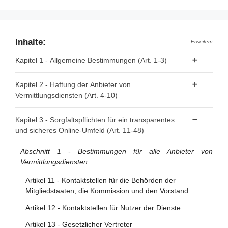
Inhalte:
Erweitern
Kapitel 1 - Allgemeine Bestimmungen (Art. 1-3)
Artikel 1 - Gegenstand
Kapitel 2 - Haftung der Anbieter von
Vermittlungsdiensten (Art. 4-10)
Artikel 2 - Geltungsbereich
Artikel 3 - Begriffsbestimmungen
Artikel 4 - "Reine Durchleitung"
Kapitel 3 - Sorgfaltspflichten für ein transparentes
und sicheres Online-Umfeld (Art. 11-48)
Artikel 5 - "Caching"
Artikel 6 - Hosting
Abschnitt 1 - Bestimmungen für alle Anbieter von
Vermittlungsdiensten
Artikel 7 - Freiwillige Untersuchungen auf Eigeninitiative
und Einhaltung der Rechtsvorschriften
Artikel 11 - Kontaktstellen für die Behörden der
Mitgliedstaaten, die Kommission und den Vorstand
Artikel 8 - Keine allgemeine Verpflichtung zur
Überwachung oder aktiven Nachforschung
Artikel 12 - Kontaktstellen für Nutzer der Dienste
Artikel 9 - Anordnungen zum Vorgehen gegen
Artikel 13 - Gesetzlicher Vertreter