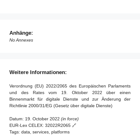
Koordinatoren für digitale Dienste
Artikel 89 - Änderung der Richtlinie 2000/31/EG
Artikel 49 - Zuständige Behörden und Koordinatoren für
Artikel 90 - Änderung der Richtlinie (EU) 2020/1828
digitale Dienste
Artikel 91 - Überprüfung
Artikel 50 - Anforderungen an Koordinatoren für digitale
Anhänge:
Dienste
Artikel 92 - Bevorstehenden Anwendung für Anbieter sehr
No Annexes
großer Online-Plattformen und sehr großer Online-
Artikel 51 - Befugnisse der Koordinatoren für digitale
Suchmaschinen
Dienste
Artikel 93 - Inkrafttreten und Anwendung
Artikel 52 - Sanktionen
Weitere Informationen:
Artikel 53 - Beschwerderecht
Artikel 54 - Entschädigung
Verordnung (EU) 2022/2065 des Europäischen Parlaments
und des Rates vom 19. Oktober 2022 über einen
Artikel 55 - Tätigkeitsberichte
Binnenmarkt für digitale Dienste und zur Änderung der
Richtlinie 2000/31/EG (Gesetz über digitale Dienste)
Abschnitt 2 - Zuständigkeit, koordinierte Untersuchungen
und Kohärenzmechanismen
Datum:
19. October 2022
(in force)
EUR-Lex CELEX:
32022R2065 🔗
Artikel 56 - Zuständigkeit
Tags:
data, services, platforms
Artikel 57 - Gegenseitige Amtshilfe