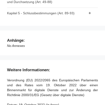
und Durchsetzung (Art. 49-88)
Abschnitt 1 - Zuständige Behörden und nationale
Kapitel 5 - Schlussbestimmungen (Art. 89-93)
Koordinatoren für digitale Dienste
Artikel 89 - Änderung der Richtlinie 2000/31/EG
Artikel 49 - Zuständige Behörden und Koordinatoren für
Artikel 90 - Änderung der Richtlinie (EU) 2020/1828
digitale Dienste
Artikel 91 - Überprüfung
Artikel 50 - Anforderungen an Koordinatoren für digitale
Anhänge:
Dienste
Artikel 92 - Bevorstehenden Anwendung für Anbieter sehr
No Annexes
großer Online-Plattformen und sehr großer Online-
Artikel 51 - Befugnisse der Koordinatoren für digitale
Suchmaschinen
Dienste
Artikel 93 - Inkrafttreten und Anwendung
Artikel 52 - Sanktionen
Weitere Informationen:
Artikel 53 - Beschwerderecht
Artikel 54 - Entschädigung
Verordnung (EU) 2022/2065 des Europäischen Parlaments
und des Rates vom 19. Oktober 2022 über einen
Artikel 55 - Tätigkeitsberichte
Binnenmarkt für digitale Dienste und zur Änderung der
Richtlinie 2000/31/EG (Gesetz über digitale Dienste)
Abschnitt 2 - Zuständigkeit, koordinierte Untersuchungen
und Kohärenzmechanismen
Datum:
19. October 2022
(in force)