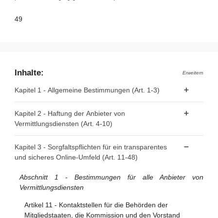
49
Inhalte:
Erweitern
Kapitel 1 - Allgemeine Bestimmungen (Art. 1-3)
Artikel 1 - Gegenstand
Kapitel 2 - Haftung der Anbieter von
Vermittlungsdiensten (Art. 4-10)
Artikel 2 - Geltungsbereich
Artikel 3 - Begriffsbestimmungen
Artikel 4 - "Reine Durchleitung"
Kapitel 3 - Sorgfaltspflichten für ein transparentes
und sicheres Online-Umfeld (Art. 11-48)
Artikel 5 - "Caching"
Artikel 6 - Hosting
Abschnitt 1 - Bestimmungen für alle Anbieter von
Vermittlungsdiensten
Artikel 7 - Freiwillige Untersuchungen auf Eigeninitiative
und Einhaltung der Rechtsvorschriften
Artikel 11 - Kontaktstellen für die Behörden der
Mitgliedstaaten, die Kommission und den Vorstand
Artikel 8 - Keine allgemeine Verpflichtung zur