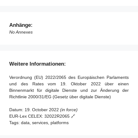
Artikel 89 - Änderung der Richtlinie 2000/31/EG
Artikel 49 - Zuständige Behörden und Koordinatoren für
Artikel 90 - Änderung der Richtlinie (EU) 2020/1828
digitale Dienste
Artikel 91 - Überprüfung
Artikel 50 - Anforderungen an Koordinatoren für digitale
Anhänge:
Dienste
Artikel 92 - Bevorstehenden Anwendung für Anbieter sehr
No Annexes
großer Online-Plattformen und sehr großer Online-
Artikel 51 - Befugnisse der Koordinatoren für digitale
Suchmaschinen
Dienste
Artikel 93 - Inkrafttreten und Anwendung
Artikel 52 - Sanktionen
Weitere Informationen:
Artikel 53 - Beschwerderecht
Artikel 54 - Entschädigung
Verordnung (EU) 2022/2065 des Europäischen Parlaments
und des Rates vom 19. Oktober 2022 über einen
Artikel 55 - Tätigkeitsberichte
Binnenmarkt für digitale Dienste und zur Änderung der
Richtlinie 2000/31/EG (Gesetz über digitale Dienste)
Abschnitt 2 - Zuständigkeit, koordinierte Untersuchungen
und Kohärenzmechanismen
Datum:
19. October 2022
(in force)
EUR-Lex CELEX:
32022R2065 🔗
Artikel 56 - Zuständigkeit
Tags:
data, services, platforms
Artikel 57 - Gegenseitige Amtshilfe
Artikel 58 - Grenzüberschreitende Zusammenarbeit