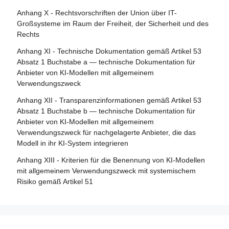
Abschnitt 4 - Rechtsbehelfe
Artikel 29 - Antrag einer Konformitätsbewertungsstelle auf
Anhang X - Rechtsvorschriften der Union über IT-
Notifizierung
Artikel 85 - Recht auf Beschwerde bei einer
Großsysteme im Raum der Freiheit, der Sicherheit und des
Marktüberwachungsbehörde
Rechts
Artikel 30 - Notifizierungsverfahren
Artikel 86 - Recht auf Erläuterung der
Anhang XI - Technische Dokumentation gemäß Artikel 53
Artikel 31 - Anforderungen an notifizierte Stellen
Entscheidungsfindung im Einzelfall
Absatz 1 Buchstabe a — technische Dokumentation für
Artikel 32 - Vermutung der Konformität mit den
Anbieter von KI-Modellen mit allgemeinem
Artikel 87 - Meldung von Verstößen und Schutz von
Anforderungen an notifizierte Stellen
Verwendungszweck
Hinweisgebern
Artikel 33 - Zweigstellen notifizierter Stellen und Vergabe
Anhang XII - Transparenzinformationen gemäß Artikel 53
Abschnitt 5 - Aufsicht, Ermittlung, Durchsetzung und
von Unteraufträgen
Absatz 1 Buchstabe b — technische Dokumentation für
Überwachung in Bezug auf Anbieter von KI-Modellen mit
Anbieter von KI-Modellen mit allgemeinem
Artikel 34 - Operative Pflichten der notifizierten Stellen
allgemeinem Verwendungszweck
Verwendungszweck für nachgelagerte Anbieter, die das
Artikel 35 - Identifizierungsnummern und Verzeichnisse
Modell in ihr KI-System integrieren
Artikel 88 - Durchsetzung der Pflichten der Anbieter von
notifizierter Stellen
KI-Modellen mit allgemeinem Verwendungszweck
Anhang XIII - Kriterien für die Benennung von KI-Modellen
Artikel 36 - Änderungen der Notifizierungen
mit allgemeinem Verwendungszweck mit systemischem
Artikel 89 - Überwachungsmaßnahmen
Risiko gemäß Artikel 51
Artikel 37 - Anfechtungen der Kompetenz notifizierter
Artikel 90 - Warnungen des wissenschaftlichen Gremiums
Stellen
vor systemischen Risiken
Artikel 38 - Koordinierung der notifizierten Stellen
Artikel 91 - Befugnis zur Anforderung von Dokumentation