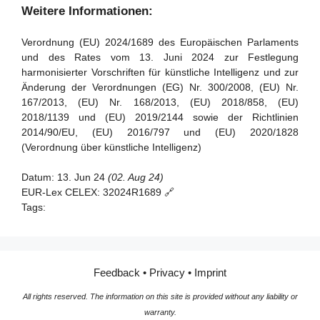
und Informationen
Artikel 39 - Konformitätsbewertungsstellen in Drittländern
Weitere Informationen:
Artikel 92 - Befugnis zur Durchführung von Bewertungen
Abschnitt 5 - Normen, Konformitätsbewertung,
Verordnung (EU) 2024/1689 des Europäischen Parlaments
Bescheinigungen, Registrierung
Artikel 93 - Befugnis zur Aufforderung zu Maßnahmen
und des Rates vom 13. Juni 2024 zur Festlegung
harmonisierter Vorschriften für künstliche Intelligenz und zur
Artikel 94 - Verfahrensrechte der Wirtschaftsakteure des
Artikel 40 - Harmonisierte Normen und
Änderung der Verordnungen (EG) Nr. 300/2008, (EU) Nr.
KI-Modells mit allgemeinem Verwendungszweck
Normungsdokumente
167/2013, (EU) Nr. 168/2013, (EU) 2018/858, (EU)
Artikel 41 - Gemeinsame Spezifikationen
2018/1139 und (EU) 2019/2144 sowie der Richtlinien
2014/90/EU, (EU) 2016/797 und (EU) 2020/1828
Artikel 42 - Vermutung der Konformität mit bestimmten
(Verordnung über künstliche Intelligenz)
Anforderungen
Artikel 43 - Konformitätsbewertung
Datum:
13. Jun 24
(02. Aug 24)
EUR-Lex CELEX:
32024R1689 🔗
Artikel 44 - Bescheinigungen
Tags:
Artikel 45 - Informationspflichten der notifizierten Stellen
Artikel 46 - Ausnahme vom
Konformitätsbewertungsverfahren
Feedback
•
Privacy
•
Imprint
Artikel 47 - EU-Konformitätserklärung
All rights reserved. The information on this site is provided without any liability or
Artikel 48 - CE-Kennzeichnung
warranty.