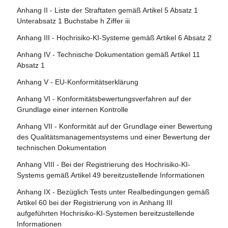
Artikel 76 - Beaufsichtigung von Tests unter
Anhang II - Liste der Straftaten gemäß Artikel 5 Absatz 1
Artikel 107 - Änderung der Verordnung (EU) 2018/858
Artikel 21 - Zusammenarbeit mit den zuständigen
Realbedingungen durch Marktüberwachungsbehörden
Unterabsatz 1 Buchstabe h Ziffer iii
Behörden
Artikel 108 - Änderungen der Verordnung (EU) 2018/1139
Artikel 77 - Befugnisse der für den Schutz der
Anhang III - Hochrisiko-KI-Systeme gemäß Artikel 6 Absatz 2
Artikel 22 - Bevollmächtigte der Anbieter von Hochrisiko-
Artikel 109 - Änderung der Verordnung (EU) 2019/2144
Grundrechte zuständigen Behörden
KI-Systemen
Anhang IV - Technische Dokumentation gemäß Artikel 11
Artikel 110 - Änderung der Richtlinie (EU) 2020/1828
Artikel 78 - Vertraulichkeit
Absatz 1
Artikel 23 - Pflichten der Einführer
Artikel 111 - Bereits in Verkehr gebrachte oder in Betrieb
Artikel 79 - Verfahren auf nationaler Ebene für den
Anhang V - EU-Konformitätserklärung
Artikel 24 - Pflichten der Händler
genommene KI-Systeme und bereits in Verkehr gebrachte
Umgang mit KI-Systemen, die ein Risiko bergen
Anhang VI - Konformitätsbewertungsverfahren auf der
KI-Modelle mit allgemeinem Verwendungszweck
Artikel 25 - Verantwortlichkeiten entlang der KI-
Artikel 80 - Verfahren für den Umgang mit KI-Systemen,
Grundlage einer internen Kontrolle
Wertschöpfungskette
Artikel 112 - Bewertung und Überprüfung
die vom Anbieter gemäß Anhang III als nicht hochriskant
Anhang VII - Konformität auf der Grundlage einer Bewertung
eingestuft werden
Artikel 26 - Pflichten der Betreiber von Hochrisiko-KI-
Artikel 113 - Inkrafttreten und Geltungsbeginn
des Qualitätsmanagementsystems und einer Bewertung der
Systemen
Artikel 81 - Schutzklauselverfahren der Union
technischen Dokumentation
Artikel 27 - Grundrechte-Folgenabschätzung für
Artikel 82 - Konforme KI-Systeme, die ein Risiko bergen
Anhang VIII - Bei der Registrierung des Hochrisiko-KI-
Hochrisiko-KI-Systeme
Systems gemäß Artikel 49 bereitzustellende Informationen
Artikel 83 - Formale Nichtkonformität
Abschnitt 4 - Notifizierende Behörden und notifizierte
Anhang IX - Bezüglich Tests unter Realbedingungen gemäß
Artikel 84 - Unionsstrukturen zur Unterstützung der
Stellen
Artikel 60 bei der Registrierung von in Anhang III
Prüfung von KI
aufgeführten Hochrisiko-KI-Systemen bereitzustellende
Artikel 28 - Notifizierende Behörden
Informationen