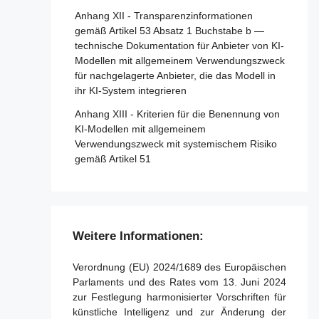
Anhang XII - Transparenzinformationen
Artikel 86 - Recht auf Erläuterung der
Artikel 34 - Operative Pflichten der
gemäß Artikel 53 Absatz 1 Buchstabe b —
Entscheidungsfindung im Einzelfall
notifizierten Stellen
technische Dokumentation für Anbieter von KI-
Artikel 87 - Meldung von Verstößen und
Artikel 35 - Identifizierungsnummern und
Modellen mit allgemeinem Verwendungszweck
Schutz von Hinweisgebern
Verzeichnisse notifizierter Stellen
für nachgelagerte Anbieter, die das Modell in
ihr KI-System integrieren
Artikel 36 - Änderungen der Notifizierungen
Abschnitt 5 - Aufsicht, Ermittlung,
Anhang XIII - Kriterien für die Benennung von
Durchsetzung und Überwachung in Bezug
Artikel 37 - Anfechtungen der Kompetenz
KI-Modellen mit allgemeinem
auf Anbieter von KI-Modellen mit
notifizierter Stellen
Verwendungszweck mit systemischem Risiko
allgemeinem Verwendungszweck
gemäß Artikel 51
Artikel 38 - Koordinierung der notifizierten
Artikel 88 - Durchsetzung der Pflichten der
Stellen
Anbieter von KI-Modellen mit allgemeinem
Artikel 39 - Konformitätsbewertungsstellen
Verwendungszweck
in Drittländern
Artikel 89 - Überwachungsmaßnahmen
Weitere Informationen:
Abschnitt 5 - Normen,
Artikel 90 - Warnungen des
Konformitätsbewertung, Bescheinigungen,
wissenschaftlichen Gremiums vor
Verordnung (EU) 2024/1689 des Europäischen
Registrierung
systemischen Risiken
Parlaments und des Rates vom 13. Juni 2024
zur Festlegung harmonisierter Vorschriften für
Artikel 40 - Harmonisierte Normen und
Artikel 91 - Befugnis zur Anforderung von
künstliche Intelligenz und zur Änderung der
Normungsdokumente
Dokumentation und Informationen