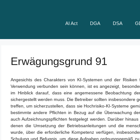
AI Act
DGA
DSA
G
Erwägungsgrund 91
Angesichts des Charakters von KI-Systemen und der Risiken fü
Verwendung verbunden sein können, ist es angezeigt, besondere
im Hinblick darauf, dass eine angemessene Beobachtung der
sichergestellt werden muss. Die Betreiber sollten insbesondere
treffen, um sicherzustellen, dass sie Hochrisiko-KI-Systeme ge
bestimmte andere Pflichten in Bezug auf die Überwachung de
auch Aufzeichnungspflichten festgelegt werden. Darüber hinaus s
denen die Umsetzung der Betriebsanleitungen und die mensch
wurde, über die erforderliche Kompetenz verfügen, insbeson
Schulung und Befugnis, um diese Aufgaben ordnungsgemäß zu erfü