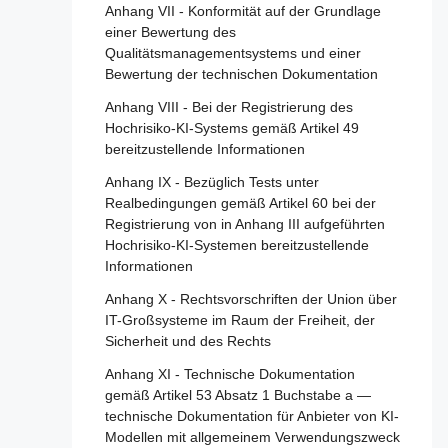
Hochrisiko-KI-Systemen
2019/2144
Artikel 79 - Verfahren auf nationaler Ebene
Anhang VII - Konformität auf der Grundlage
für den Umgang mit KI-Systemen, die ein
einer Bewertung des
Artikel 27 - Grundrechte-
Artikel 110 - Änderung der Richtlinie (EU)
Risiko bergen
Qualitätsmanagementsystems und einer
Folgenabschätzung für Hochrisiko-KI-
2020/1828
Bewertung der technischen Dokumentation
Systeme
Artikel 80 - Verfahren für den Umgang mit
Artikel 111 - Bereits in Verkehr gebrachte
KI-Systemen, die vom Anbieter gemäß
Anhang VIII - Bei der Registrierung des
oder in Betrieb genommene KI-Systeme
Abschnitt 4 - Notifizierende Behörden und
Anhang III als nicht hochriskant eingestuft
Hochrisiko-KI-Systems gemäß Artikel 49
und bereits in Verkehr gebrachte KI-Modelle
notifizierte Stellen
werden
bereitzustellende Informationen
mit allgemeinem Verwendungszweck
Artikel 28 - Notifizierende Behörden
Artikel 81 - Schutzklauselverfahren der
Anhang IX - Bezüglich Tests unter
Artikel 112 - Bewertung und Überprüfung
Union
Realbedingungen gemäß Artikel 60 bei der
Artikel 29 - Antrag einer
Artikel 113 - Inkrafttreten und
Registrierung von in Anhang III aufgeführten
Konformitätsbewertungsstelle auf
Artikel 82 - Konforme KI-Systeme, die ein
Geltungsbeginn
Hochrisiko-KI-Systemen bereitzustellende
Notifizierung
Risiko bergen
Informationen
Artikel 30 - Notifizierungsverfahren
Artikel 83 - Formale Nichtkonformität
Anhang X - Rechtsvorschriften der Union über
Artikel 31 - Anforderungen an notifizierte
Artikel 84 - Unionsstrukturen zur
IT-Großsysteme im Raum der Freiheit, der
Stellen
Unterstützung der Prüfung von KI
Sicherheit und des Rechts
Artikel 32 - Vermutung der Konformität mit
Anhang XI - Technische Dokumentation
Abschnitt 4 - Rechtsbehelfe
den Anforderungen an notifizierte Stellen
gemäß Artikel 53 Absatz 1 Buchstabe a —
technische Dokumentation für Anbieter von KI-
Artikel 85 - Recht auf Beschwerde bei einer
Artikel 33 - Zweigstellen notifizierter Stellen
Modellen mit allgemeinem Verwendungszweck
Marktüberwachungsbehörde
und Vergabe von Unteraufträgen