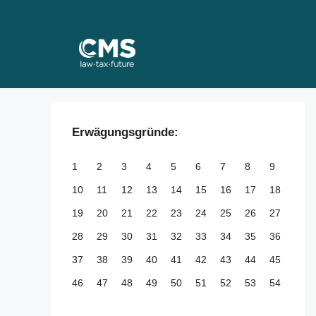
Skip
to
content
Erwägungsgründe:
1
2
3
4
5
6
7
8
9
10
11
12
13
14
15
16
17
18
19
20
21
22
23
24
25
26
27
28
29
30
31
32
33
34
35
36
37
38
39
40
41
42
43
44
45
46
47
48
49
50
51
52
53
54
55
56
57
58
59
60
61
62
63