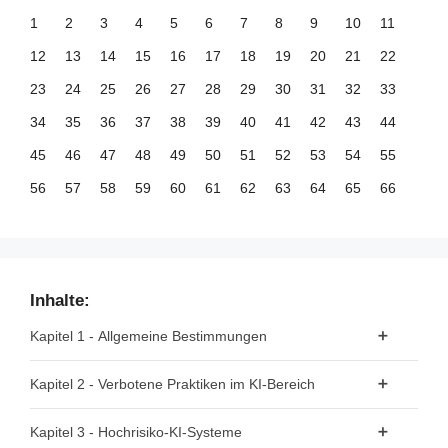
1
2
3
4
5
6
7
8
9
10
11
12
13
14
15
16
17
18
19
20
21
22
23
24
25
26
27
28
29
30
31
32
33
34
35
36
37
38
39
40
41
42
43
44
45
46
47
48
49
50
51
52
53
54
55
56
57
58
59
60
61
62
63
64
65
66
67
68
69
70
71
72
73
74
75
76
77
78
79
80
81
82
83
84
85
86
87
88
89
90
91
92
93
94
95
96
97
98
99
Inhalte:
100
101
102
103
104
105
106
107
108
109
110
Kapitel 1 - Allgemeine Bestimmungen
111
112
113
114
115
116
117
118
119
120
121
Artikel 1 - Gegenstand
Kapitel 2 - Verbotene Praktiken im KI-Bereich
122
123
124
125
126
127
128
129
130
131
132
Artikel 2 - Anwendungsbereich
133
134
135
136
137
138
139
140
141
142
143
Artikel 5 - Verbotene Praktiken im KI-Bereich
Kapitel 3 - Hochrisiko-KI-Systeme
Artikel 3 - Begriffsbestimmungen