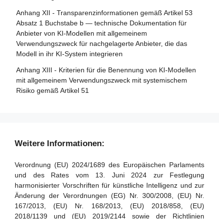
Artikel 33 - Zweigstellen notifizierter Stellen und Vergabe
Anhang XII - Transparenzinformationen gemäß Artikel 53
Abschnitt 5 - Aufsicht, Ermittlung, Durchsetzung und
von Unteraufträgen
Absatz 1 Buchstabe b — technische Dokumentation für
Überwachung in Bezug auf Anbieter von KI-Modellen mit
Anbieter von KI-Modellen mit allgemeinem
Artikel 34 - Operative Pflichten der notifizierten Stellen
allgemeinem Verwendungszweck
Verwendungszweck für nachgelagerte Anbieter, die das
Artikel 35 - Identifizierungsnummern und Verzeichnisse
Modell in ihr KI-System integrieren
Artikel 88 - Durchsetzung der Pflichten der Anbieter von
notifizierter Stellen
KI-Modellen mit allgemeinem Verwendungszweck
Anhang XIII - Kriterien für die Benennung von KI-Modellen
Artikel 36 - Änderungen der Notifizierungen
mit allgemeinem Verwendungszweck mit systemischem
Artikel 89 - Überwachungsmaßnahmen
Risiko gemäß Artikel 51
Artikel 37 - Anfechtungen der Kompetenz notifizierter
Artikel 90 - Warnungen des wissenschaftlichen Gremiums
Stellen
vor systemischen Risiken
Artikel 38 - Koordinierung der notifizierten Stellen
Artikel 91 - Befugnis zur Anforderung von Dokumentation
und Informationen
Artikel 39 - Konformitätsbewertungsstellen in Drittländern
Weitere Informationen:
Artikel 92 - Befugnis zur Durchführung von Bewertungen
Abschnitt 5 - Normen, Konformitätsbewertung,
Verordnung (EU) 2024/1689 des Europäischen Parlaments
Bescheinigungen, Registrierung
Artikel 93 - Befugnis zur Aufforderung zu Maßnahmen
und des Rates vom 13. Juni 2024 zur Festlegung
harmonisierter Vorschriften für künstliche Intelligenz und zur
Artikel 94 - Verfahrensrechte der Wirtschaftsakteure des
Artikel 40 - Harmonisierte Normen und
Änderung der Verordnungen (EG) Nr. 300/2008, (EU) Nr.
KI-Modells mit allgemeinem Verwendungszweck
Normungsdokumente
167/2013, (EU) Nr. 168/2013, (EU) 2018/858, (EU)
Artikel 41 - Gemeinsame Spezifikationen
2018/1139 und (EU) 2019/2144 sowie der Richtlinien