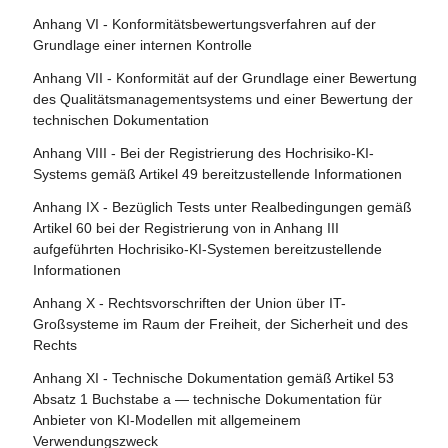
Artikel 24 - Pflichten der Händler
genommene KI-Systeme und bereits in Verkehr gebrachte
Umgang mit KI-Systemen, die ein Risiko bergen
Anhang VI - Konformitätsbewertungsverfahren auf der
KI-Modelle mit allgemeinem Verwendungszweck
Artikel 25 - Verantwortlichkeiten entlang der KI-
Artikel 80 - Verfahren für den Umgang mit KI-Systemen,
Grundlage einer internen Kontrolle
Wertschöpfungskette
Artikel 112 - Bewertung und Überprüfung
die vom Anbieter gemäß Anhang III als nicht hochriskant
Anhang VII - Konformität auf der Grundlage einer Bewertung
eingestuft werden
Artikel 26 - Pflichten der Betreiber von Hochrisiko-KI-
Artikel 113 - Inkrafttreten und Geltungsbeginn
des Qualitätsmanagementsystems und einer Bewertung der
Systemen
Artikel 81 - Schutzklauselverfahren der Union
technischen Dokumentation
Artikel 27 - Grundrechte-Folgenabschätzung für
Artikel 82 - Konforme KI-Systeme, die ein Risiko bergen
Anhang VIII - Bei der Registrierung des Hochrisiko-KI-
Hochrisiko-KI-Systeme
Systems gemäß Artikel 49 bereitzustellende Informationen
Artikel 83 - Formale Nichtkonformität
Abschnitt 4 - Notifizierende Behörden und notifizierte
Anhang IX - Bezüglich Tests unter Realbedingungen gemäß
Artikel 84 - Unionsstrukturen zur Unterstützung der
Stellen
Artikel 60 bei der Registrierung von in Anhang III
Prüfung von KI
aufgeführten Hochrisiko-KI-Systemen bereitzustellende
Artikel 28 - Notifizierende Behörden
Informationen
Abschnitt 4 - Rechtsbehelfe
Artikel 29 - Antrag einer Konformitätsbewertungsstelle auf
Anhang X - Rechtsvorschriften der Union über IT-
Notifizierung
Artikel 85 - Recht auf Beschwerde bei einer
Großsysteme im Raum der Freiheit, der Sicherheit und des
Marktüberwachungsbehörde
Rechts
Artikel 30 - Notifizierungsverfahren
Artikel 86 - Recht auf Erläuterung der
Anhang XI - Technische Dokumentation gemäß Artikel 53
Artikel 31 - Anforderungen an notifizierte Stellen
Entscheidungsfindung im Einzelfall
Absatz 1 Buchstabe a — technische Dokumentation für
Artikel 32 - Vermutung der Konformität mit den
Anbieter von KI-Modellen mit allgemeinem
Artikel 87 - Meldung von Verstößen und Schutz von
Anforderungen an notifizierte Stellen
Verwendungszweck
Hinweisgebern