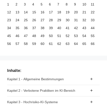
1
2
3
4
5
6
7
8
9
10
11
12
13
14
15
16
17
18
19
20
21
22
23
24
25
26
27
28
29
30
31
32
33
34
35
36
37
38
39
40
41
42
43
44
45
46
47
48
49
50
51
52
53
54
55
56
57
58
59
60
61
62
63
64
65
66
67
68
69
70
71
72
73
74
75
76
77
78
79
80
81
82
83
84
85
86
87
88
89
90
91
92
93
94
95
96
97
98
99
Inhalte:
100
101
102
103
104
105
106
107
108
109
110
Kapitel 1 - Allgemeine Bestimmungen
111
112
113
114
115
116
117
118
119
120
121
Artikel 1 - Gegenstand
Kapitel 2 - Verbotene Praktiken im KI-Bereich
122
123
124
125
126
127
128
129
130
131
132
Artikel 2 - Anwendungsbereich
133
134
135
136
137
138
139
140
141
142
143
Artikel 5 - Verbotene Praktiken im KI-Bereich
Kapitel 3 - Hochrisiko-KI-Systeme
Artikel 3 - Begriffsbestimmungen
144
145
146
147
148
149
150
151
152
153
154