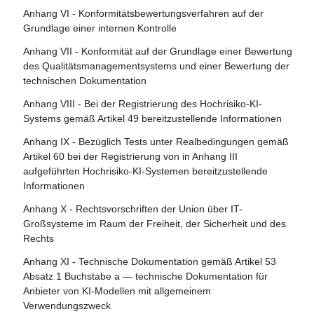
genommene KI-Systeme und bereits in Verkehr gebrachte
Umgang mit KI-Systemen, die ein Risiko bergen
Anhang VI - Konformitätsbewertungsverfahren auf der
KI-Modelle mit allgemeinem Verwendungszweck
Artikel 25 - Verantwortlichkeiten entlang der KI-
Artikel 80 - Verfahren für den Umgang mit KI-Systemen,
Grundlage einer internen Kontrolle
Wertschöpfungskette
Artikel 112 - Bewertung und Überprüfung
die vom Anbieter gemäß Anhang III als nicht hochriskant
Anhang VII - Konformität auf der Grundlage einer Bewertung
eingestuft werden
Artikel 26 - Pflichten der Betreiber von Hochrisiko-KI-
Artikel 113 - Inkrafttreten und Geltungsbeginn
des Qualitätsmanagementsystems und einer Bewertung der
Systemen
Artikel 81 - Schutzklauselverfahren der Union
technischen Dokumentation
Artikel 27 - Grundrechte-Folgenabschätzung für
Artikel 82 - Konforme KI-Systeme, die ein Risiko bergen
Anhang VIII - Bei der Registrierung des Hochrisiko-KI-
Hochrisiko-KI-Systeme
Systems gemäß Artikel 49 bereitzustellende Informationen
Artikel 83 - Formale Nichtkonformität
Abschnitt 4 - Notifizierende Behörden und notifizierte
Anhang IX - Bezüglich Tests unter Realbedingungen gemäß
Artikel 84 - Unionsstrukturen zur Unterstützung der
Stellen
Artikel 60 bei der Registrierung von in Anhang III
Prüfung von KI
aufgeführten Hochrisiko-KI-Systemen bereitzustellende
Artikel 28 - Notifizierende Behörden
Informationen
Abschnitt 4 - Rechtsbehelfe
Artikel 29 - Antrag einer Konformitätsbewertungsstelle auf
Anhang X - Rechtsvorschriften der Union über IT-
Notifizierung
Artikel 85 - Recht auf Beschwerde bei einer
Großsysteme im Raum der Freiheit, der Sicherheit und des
Marktüberwachungsbehörde
Rechts
Artikel 30 - Notifizierungsverfahren
Artikel 86 - Recht auf Erläuterung der
Anhang XI - Technische Dokumentation gemäß Artikel 53
Artikel 31 - Anforderungen an notifizierte Stellen
Entscheidungsfindung im Einzelfall
Absatz 1 Buchstabe a — technische Dokumentation für
Artikel 32 - Vermutung der Konformität mit den
Anbieter von KI-Modellen mit allgemeinem
Artikel 87 - Meldung von Verstößen und Schutz von
Anforderungen an notifizierte Stellen
Verwendungszweck
Hinweisgebern