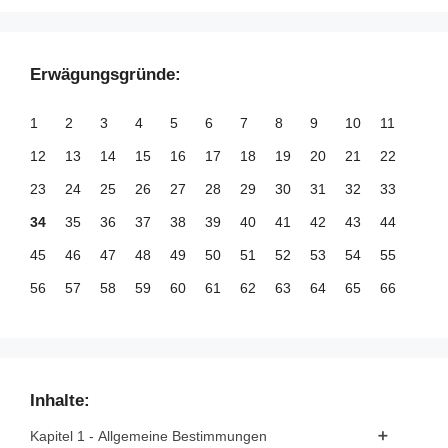
Erwägungsgründe:
1
2
3
4
5
6
7
8
9
10
11
12
13
14
15
16
17
18
19
20
21
22
23
24
25
26
27
28
29
30
31
32
33
34
35
36
37
38
39
40
41
42
43
44
45
46
47
48
49
50
51
52
53
54
55
56
57
58
59
60
61
62
63
64
65
66
67
68
69
70
71
72
73
74
75
76
77
78
79
80
81
82
83
84
85
86
87
88
89
90
91
92
93
94
95
96
97
98
99
Inhalte:
100
101
102
103
104
105
106
107
108
109
110
Kapitel 1 - Allgemeine Bestimmungen