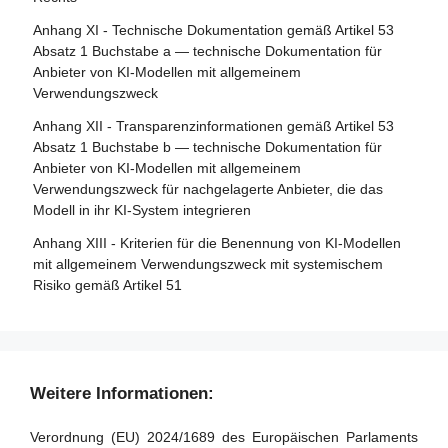
Artikel 30 - Notifizierungsverfahren
Artikel 86 - Recht auf Erläuterung der
Anhang XI - Technische Dokumentation gemäß Artikel 53
Artikel 31 - Anforderungen an notifizierte Stellen
Entscheidungsfindung im Einzelfall
Absatz 1 Buchstabe a — technische Dokumentation für
Artikel 32 - Vermutung der Konformität mit den
Anbieter von KI-Modellen mit allgemeinem
Artikel 87 - Meldung von Verstößen und Schutz von
Anforderungen an notifizierte Stellen
Verwendungszweck
Hinweisgebern
Artikel 33 - Zweigstellen notifizierter Stellen und Vergabe
Anhang XII - Transparenzinformationen gemäß Artikel 53
Abschnitt 5 - Aufsicht, Ermittlung, Durchsetzung und
von Unteraufträgen
Absatz 1 Buchstabe b — technische Dokumentation für
Überwachung in Bezug auf Anbieter von KI-Modellen mit
Anbieter von KI-Modellen mit allgemeinem
Artikel 34 - Operative Pflichten der notifizierten Stellen
allgemeinem Verwendungszweck
Verwendungszweck für nachgelagerte Anbieter, die das
Artikel 35 - Identifizierungsnummern und Verzeichnisse
Modell in ihr KI-System integrieren
Artikel 88 - Durchsetzung der Pflichten der Anbieter von
notifizierter Stellen
KI-Modellen mit allgemeinem Verwendungszweck
Anhang XIII - Kriterien für die Benennung von KI-Modellen
Artikel 36 - Änderungen der Notifizierungen
mit allgemeinem Verwendungszweck mit systemischem
Artikel 89 - Überwachungsmaßnahmen
Risiko gemäß Artikel 51
Artikel 37 - Anfechtungen der Kompetenz notifizierter
Artikel 90 - Warnungen des wissenschaftlichen Gremiums
Stellen
vor systemischen Risiken
Artikel 38 - Koordinierung der notifizierten Stellen
Artikel 91 - Befugnis zur Anforderung von Dokumentation
und Informationen
Artikel 39 - Konformitätsbewertungsstellen in Drittländern
Weitere Informationen:
Artikel 92 - Befugnis zur Durchführung von Bewertungen
Abschnitt 5 - Normen, Konformitätsbewertung,
Verordnung (EU) 2024/1689 des Europäischen Parlaments
Bescheinigungen, Registrierung
Artikel 93 - Befugnis zur Aufforderung zu Maßnahmen