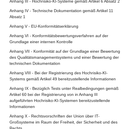
Artikel 77 - Befugnisse der für den Schutz der
Anhang III - Hochrisiko-KI-Systeme gemäß Artikel 6 Absatz 2
Artikel 22 - Bevollmächtigte der Anbieter von Hochrisiko-
Artikel 109 - Änderung der Verordnung (EU) 2019/2144
Grundrechte zuständigen Behörden
KI-Systemen
Anhang IV - Technische Dokumentation gemäß Artikel 11
Artikel 110 - Änderung der Richtlinie (EU) 2020/1828
Artikel 78 - Vertraulichkeit
Absatz 1
Artikel 23 - Pflichten der Einführer
Artikel 111 - Bereits in Verkehr gebrachte oder in Betrieb
Artikel 79 - Verfahren auf nationaler Ebene für den
Anhang V - EU-Konformitätserklärung
Artikel 24 - Pflichten der Händler
genommene KI-Systeme und bereits in Verkehr gebrachte
Umgang mit KI-Systemen, die ein Risiko bergen
Anhang VI - Konformitätsbewertungsverfahren auf der
KI-Modelle mit allgemeinem Verwendungszweck
Artikel 25 - Verantwortlichkeiten entlang der KI-
Artikel 80 - Verfahren für den Umgang mit KI-Systemen,
Grundlage einer internen Kontrolle
Wertschöpfungskette
Artikel 112 - Bewertung und Überprüfung
die vom Anbieter gemäß Anhang III als nicht hochriskant
Anhang VII - Konformität auf der Grundlage einer Bewertung
eingestuft werden
Artikel 26 - Pflichten der Betreiber von Hochrisiko-KI-
Artikel 113 - Inkrafttreten und Geltungsbeginn
des Qualitätsmanagementsystems und einer Bewertung der
Systemen
Artikel 81 - Schutzklauselverfahren der Union
technischen Dokumentation
Artikel 27 - Grundrechte-Folgenabschätzung für
Artikel 82 - Konforme KI-Systeme, die ein Risiko bergen
Anhang VIII - Bei der Registrierung des Hochrisiko-KI-
Hochrisiko-KI-Systeme
Systems gemäß Artikel 49 bereitzustellende Informationen
Artikel 83 - Formale Nichtkonformität
Abschnitt 4 - Notifizierende Behörden und notifizierte
Anhang IX - Bezüglich Tests unter Realbedingungen gemäß
Artikel 84 - Unionsstrukturen zur Unterstützung der
Stellen
Artikel 60 bei der Registrierung von in Anhang III
Prüfung von KI
aufgeführten Hochrisiko-KI-Systemen bereitzustellende
Artikel 28 - Notifizierende Behörden
Informationen
Abschnitt 4 - Rechtsbehelfe
Artikel 29 - Antrag einer Konformitätsbewertungsstelle auf
Anhang X - Rechtsvorschriften der Union über IT-
Notifizierung
Artikel 85 - Recht auf Beschwerde bei einer
Großsysteme im Raum der Freiheit, der Sicherheit und des
Marktüberwachungsbehörde
Rechts