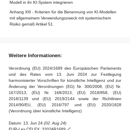
Artikel 35 - Identifizierungsnummern und Verzeichnisse
Modell in ihr KI-System integrieren
Artikel 88 - Durchsetzung der Pflichten der Anbieter von
notifizierter Stellen
KI-Modellen mit allgemeinem Verwendungszweck
Anhang XIII - Kriterien für die Benennung von KI-Modellen
Artikel 36 - Änderungen der Notifizierungen
mit allgemeinem Verwendungszweck mit systemischem
Artikel 89 - Überwachungsmaßnahmen
Risiko gemäß Artikel 51
Artikel 37 - Anfechtungen der Kompetenz notifizierter
Artikel 90 - Warnungen des wissenschaftlichen Gremiums
Stellen
vor systemischen Risiken
Artikel 38 - Koordinierung der notifizierten Stellen
Artikel 91 - Befugnis zur Anforderung von Dokumentation
und Informationen
Artikel 39 - Konformitätsbewertungsstellen in Drittländern
Weitere Informationen:
Artikel 92 - Befugnis zur Durchführung von Bewertungen
Abschnitt 5 - Normen, Konformitätsbewertung,
Verordnung (EU) 2024/1689 des Europäischen Parlaments
Bescheinigungen, Registrierung
Artikel 93 - Befugnis zur Aufforderung zu Maßnahmen
und des Rates vom 13. Juni 2024 zur Festlegung
harmonisierter Vorschriften für künstliche Intelligenz und zur
Artikel 94 - Verfahrensrechte der Wirtschaftsakteure des
Artikel 40 - Harmonisierte Normen und
Änderung der Verordnungen (EG) Nr. 300/2008, (EU) Nr.
KI-Modells mit allgemeinem Verwendungszweck
Normungsdokumente
167/2013, (EU) Nr. 168/2013, (EU) 2018/858, (EU)
Artikel 41 - Gemeinsame Spezifikationen
2018/1139 und (EU) 2019/2144 sowie der Richtlinien
2014/90/EU, (EU) 2016/797 und (EU) 2020/1828
Artikel 42 - Vermutung der Konformität mit bestimmten
(Verordnung über künstliche Intelligenz)
Anforderungen
Artikel 43 - Konformitätsbewertung
Datum:
13. Jun 24
(02. Aug 24)
EUR-Lex CELEX:
32024R1689 🔗