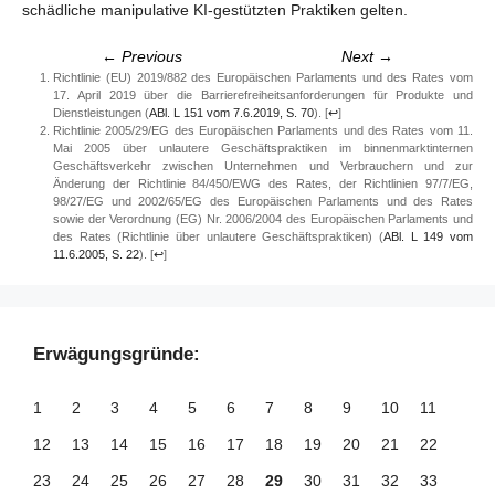
schädliche manipulative KI-gestützten Praktiken gelten.
← Previous
Next →
Richtlinie (EU) 2019/882 des Europäischen Parlaments und des Rates vom
17. April 2019 über die Barrierefreiheitsanforderungen für Produkte und
Dienstleistungen (
ABl. L 151 vom 7.6.2019, S. 70
).
[
↩
]
Richtlinie 2005/29/EG des Europäischen Parlaments und des Rates vom 11.
Mai 2005 über unlautere Geschäftspraktiken im binnenmarktinternen
Geschäftsverkehr zwischen Unternehmen und Verbrauchern und zur
Änderung der Richtlinie 84/450/EWG des Rates, der Richtlinien 97/7/EG,
98/27/EG und 2002/65/EG des Europäischen Parlaments und des Rates
sowie der Verordnung (EG) Nr. 2006/2004 des Europäischen Parlaments und
des Rates (Richtlinie über unlautere Geschäftspraktiken) (
ABl. L 149 vom
11.6.2005, S. 22
).
[
↩
]
Erwägungsgründe:
1
2
3
4
5
6
7
8
9
10
11
12
13
14
15
16
17
18
19
20
21
22
23
24
25
26
27
28
29
30
31
32
33