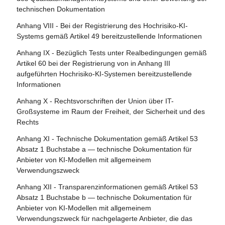
Systemen
Artikel 81 - Schutzklauselverfahren der Union
technischen Dokumentation
Artikel 27 - Grundrechte-Folgenabschätzung für
Artikel 82 - Konforme KI-Systeme, die ein Risiko bergen
Anhang VIII - Bei der Registrierung des Hochrisiko-KI-
Hochrisiko-KI-Systeme
Systems gemäß Artikel 49 bereitzustellende Informationen
Artikel 83 - Formale Nichtkonformität
Abschnitt 4 - Notifizierende Behörden und notifizierte
Anhang IX - Bezüglich Tests unter Realbedingungen gemäß
Artikel 84 - Unionsstrukturen zur Unterstützung der
Stellen
Artikel 60 bei der Registrierung von in Anhang III
Prüfung von KI
aufgeführten Hochrisiko-KI-Systemen bereitzustellende
Artikel 28 - Notifizierende Behörden
Informationen
Abschnitt 4 - Rechtsbehelfe
Artikel 29 - Antrag einer Konformitätsbewertungsstelle auf
Anhang X - Rechtsvorschriften der Union über IT-
Notifizierung
Artikel 85 - Recht auf Beschwerde bei einer
Großsysteme im Raum der Freiheit, der Sicherheit und des
Marktüberwachungsbehörde
Rechts
Artikel 30 - Notifizierungsverfahren
Artikel 86 - Recht auf Erläuterung der
Anhang XI - Technische Dokumentation gemäß Artikel 53
Artikel 31 - Anforderungen an notifizierte Stellen
Entscheidungsfindung im Einzelfall
Absatz 1 Buchstabe a — technische Dokumentation für
Artikel 32 - Vermutung der Konformität mit den
Anbieter von KI-Modellen mit allgemeinem
Artikel 87 - Meldung von Verstößen und Schutz von
Anforderungen an notifizierte Stellen
Verwendungszweck
Hinweisgebern
Artikel 33 - Zweigstellen notifizierter Stellen und Vergabe
Anhang XII - Transparenzinformationen gemäß Artikel 53
Abschnitt 5 - Aufsicht, Ermittlung, Durchsetzung und
von Unteraufträgen
Absatz 1 Buchstabe b — technische Dokumentation für
Überwachung in Bezug auf Anbieter von KI-Modellen mit
Anbieter von KI-Modellen mit allgemeinem
Artikel 34 - Operative Pflichten der notifizierten Stellen
allgemeinem Verwendungszweck
Verwendungszweck für nachgelagerte Anbieter, die das