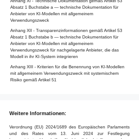
Anhang XI - Technische Dokumentation gemäß Artikel 53
Artikel 31 - Anforderungen an notifizierte Stellen
Entscheidungsfindung im Einzelfall
Absatz 1 Buchstabe a — technische Dokumentation für
Artikel 32 - Vermutung der Konformität mit den
Anbieter von KI-Modellen mit allgemeinem
Artikel 87 - Meldung von Verstößen und Schutz von
Anforderungen an notifizierte Stellen
Verwendungszweck
Hinweisgebern
Artikel 33 - Zweigstellen notifizierter Stellen und Vergabe
Anhang XII - Transparenzinformationen gemäß Artikel 53
Abschnitt 5 - Aufsicht, Ermittlung, Durchsetzung und
von Unteraufträgen
Absatz 1 Buchstabe b — technische Dokumentation für
Überwachung in Bezug auf Anbieter von KI-Modellen mit
Anbieter von KI-Modellen mit allgemeinem
Artikel 34 - Operative Pflichten der notifizierten Stellen
allgemeinem Verwendungszweck
Verwendungszweck für nachgelagerte Anbieter, die das
Artikel 35 - Identifizierungsnummern und Verzeichnisse
Modell in ihr KI-System integrieren
Artikel 88 - Durchsetzung der Pflichten der Anbieter von
notifizierter Stellen
KI-Modellen mit allgemeinem Verwendungszweck
Anhang XIII - Kriterien für die Benennung von KI-Modellen
Artikel 36 - Änderungen der Notifizierungen
mit allgemeinem Verwendungszweck mit systemischem
Artikel 89 - Überwachungsmaßnahmen
Risiko gemäß Artikel 51
Artikel 37 - Anfechtungen der Kompetenz notifizierter
Artikel 90 - Warnungen des wissenschaftlichen Gremiums
Stellen
vor systemischen Risiken
Artikel 38 - Koordinierung der notifizierten Stellen
Artikel 91 - Befugnis zur Anforderung von Dokumentation
und Informationen
Artikel 39 - Konformitätsbewertungsstellen in Drittländern
Weitere Informationen:
Artikel 92 - Befugnis zur Durchführung von Bewertungen
Abschnitt 5 - Normen, Konformitätsbewertung,
Verordnung (EU) 2024/1689 des Europäischen Parlaments
Bescheinigungen, Registrierung
Artikel 93 - Befugnis zur Aufforderung zu Maßnahmen
und des Rates vom 13. Juni 2024 zur Festlegung