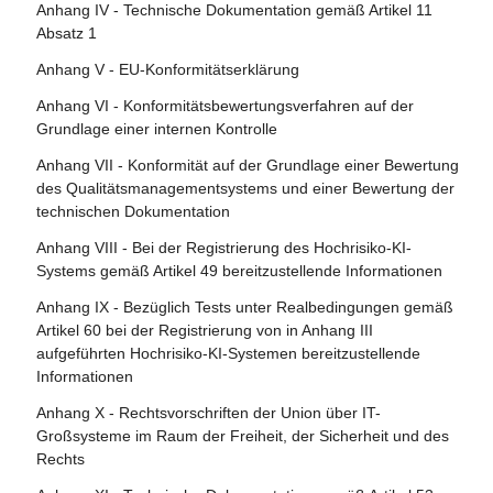
KI-Systemen
Anhang IV - Technische Dokumentation gemäß Artikel 11
Artikel 110 - Änderung der Richtlinie (EU) 2020/1828
Artikel 78 - Vertraulichkeit
Absatz 1
Artikel 23 - Pflichten der Einführer
Artikel 111 - Bereits in Verkehr gebrachte oder in Betrieb
Artikel 79 - Verfahren auf nationaler Ebene für den
Anhang V - EU-Konformitätserklärung
Artikel 24 - Pflichten der Händler
genommene KI-Systeme und bereits in Verkehr gebrachte
Umgang mit KI-Systemen, die ein Risiko bergen
Anhang VI - Konformitätsbewertungsverfahren auf der
KI-Modelle mit allgemeinem Verwendungszweck
Artikel 25 - Verantwortlichkeiten entlang der KI-
Artikel 80 - Verfahren für den Umgang mit KI-Systemen,
Grundlage einer internen Kontrolle
Wertschöpfungskette
Artikel 112 - Bewertung und Überprüfung
die vom Anbieter gemäß Anhang III als nicht hochriskant
Anhang VII - Konformität auf der Grundlage einer Bewertung
eingestuft werden
Artikel 26 - Pflichten der Betreiber von Hochrisiko-KI-
Artikel 113 - Inkrafttreten und Geltungsbeginn
des Qualitätsmanagementsystems und einer Bewertung der
Systemen
Artikel 81 - Schutzklauselverfahren der Union
technischen Dokumentation
Artikel 27 - Grundrechte-Folgenabschätzung für
Artikel 82 - Konforme KI-Systeme, die ein Risiko bergen
Anhang VIII - Bei der Registrierung des Hochrisiko-KI-
Hochrisiko-KI-Systeme
Systems gemäß Artikel 49 bereitzustellende Informationen
Artikel 83 - Formale Nichtkonformität
Abschnitt 4 - Notifizierende Behörden und notifizierte
Anhang IX - Bezüglich Tests unter Realbedingungen gemäß
Artikel 84 - Unionsstrukturen zur Unterstützung der
Stellen
Artikel 60 bei der Registrierung von in Anhang III
Prüfung von KI
aufgeführten Hochrisiko-KI-Systemen bereitzustellende
Artikel 28 - Notifizierende Behörden
Informationen
Abschnitt 4 - Rechtsbehelfe
Artikel 29 - Antrag einer Konformitätsbewertungsstelle auf
Anhang X - Rechtsvorschriften der Union über IT-
Notifizierung
Artikel 85 - Recht auf Beschwerde bei einer
Großsysteme im Raum der Freiheit, der Sicherheit und des
Marktüberwachungsbehörde
Rechts
Artikel 30 - Notifizierungsverfahren
Artikel 86 - Recht auf Erläuterung der