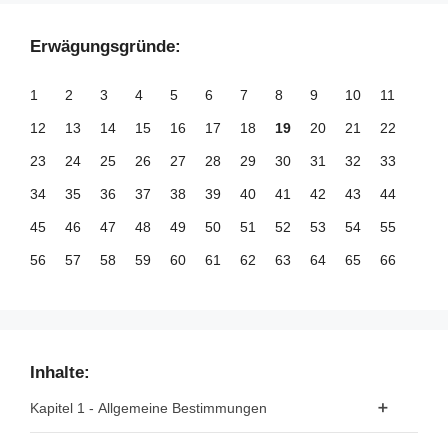
Erwägungsgründe:
1
2
3
4
5
6
7
8
9
10
11
12
13
14
15
16
17
18
19
20
21
22
23
24
25
26
27
28
29
30
31
32
33
34
35
36
37
38
39
40
41
42
43
44
45
46
47
48
49
50
51
52
53
54
55
56
57
58
59
60
61
62
63
64
65
66
67
68
69
70
71
72
73
74
75
76
77
78
79
80
81
82
83
84
85
86
87
88
89
90
91
92
93
94
95
96
97
98
99
Inhalte:
100
101
102
103
104
105
106
107
108
109
110
Kapitel 1 - Allgemeine Bestimmungen
111
112
113
114
115
116
117
118
119
120
121
Artikel 1 - Gegenstand