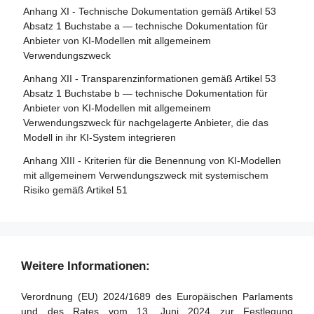
Artikel 86 - Recht auf Erläuterung der
Anhang XI - Technische Dokumentation gemäß Artikel 53
Artikel 31 - Anforderungen an notifizierte Stellen
Entscheidungsfindung im Einzelfall
Absatz 1 Buchstabe a — technische Dokumentation für
Artikel 32 - Vermutung der Konformität mit den
Anbieter von KI-Modellen mit allgemeinem
Artikel 87 - Meldung von Verstößen und Schutz von
Anforderungen an notifizierte Stellen
Verwendungszweck
Hinweisgebern
Artikel 33 - Zweigstellen notifizierter Stellen und Vergabe
Anhang XII - Transparenzinformationen gemäß Artikel 53
Abschnitt 5 - Aufsicht, Ermittlung, Durchsetzung und
von Unteraufträgen
Absatz 1 Buchstabe b — technische Dokumentation für
Überwachung in Bezug auf Anbieter von KI-Modellen mit
Anbieter von KI-Modellen mit allgemeinem
Artikel 34 - Operative Pflichten der notifizierten Stellen
allgemeinem Verwendungszweck
Verwendungszweck für nachgelagerte Anbieter, die das
Artikel 35 - Identifizierungsnummern und Verzeichnisse
Modell in ihr KI-System integrieren
Artikel 88 - Durchsetzung der Pflichten der Anbieter von
notifizierter Stellen
KI-Modellen mit allgemeinem Verwendungszweck
Anhang XIII - Kriterien für die Benennung von KI-Modellen
Artikel 36 - Änderungen der Notifizierungen
mit allgemeinem Verwendungszweck mit systemischem
Artikel 89 - Überwachungsmaßnahmen
Risiko gemäß Artikel 51
Artikel 37 - Anfechtungen der Kompetenz notifizierter
Artikel 90 - Warnungen des wissenschaftlichen Gremiums
Stellen
vor systemischen Risiken
Artikel 38 - Koordinierung der notifizierten Stellen
Artikel 91 - Befugnis zur Anforderung von Dokumentation
und Informationen
Artikel 39 - Konformitätsbewertungsstellen in Drittländern
Weitere Informationen:
Artikel 92 - Befugnis zur Durchführung von Bewertungen
Abschnitt 5 - Normen, Konformitätsbewertung,
Verordnung (EU) 2024/1689 des Europäischen Parlaments
Bescheinigungen, Registrierung
Artikel 93 - Befugnis zur Aufforderung zu Maßnahmen
und des Rates vom 13. Juni 2024 zur Festlegung