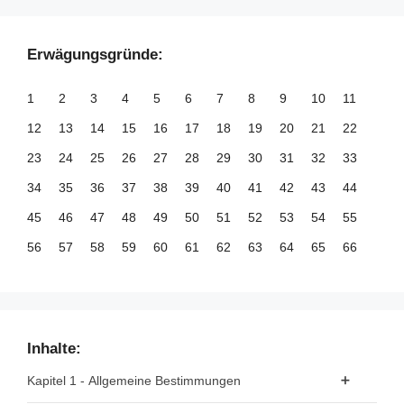
Erwägungsgründe:
1
2
3
4
5
6
7
8
9
10
11
12
13
14
15
16
17
18
19
20
21
22
23
24
25
26
27
28
29
30
31
32
33
34
35
36
37
38
39
40
41
42
43
44
45
46
47
48
49
50
51
52
53
54
55
56
57
58
59
60
61
62
63
64
65
66
67
68
69
70
71
72
73
74
75
76
77
78
79
80
81
82
83
84
85
86
87
88
89
90
91
92
93
94
95
96
97
98
99
Inhalte:
100
101
102
103
104
105
106
107
108
109
110
Kapitel 1 - Allgemeine Bestimmungen
111
112
113
114
115
116
117
118
119
120
121