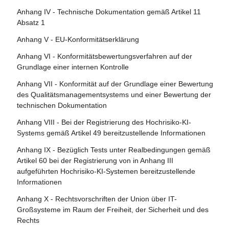
Artikel 22 - Bevollmächtigte der Anbieter von Hochrisiko-
Artikel 109 - Änderung der Verordnung (EU) 2019/2144
Grundrechte zuständigen Behörden
KI-Systemen
Anhang IV - Technische Dokumentation gemäß Artikel 11
Artikel 110 - Änderung der Richtlinie (EU) 2020/1828
Artikel 78 - Vertraulichkeit
Absatz 1
Artikel 23 - Pflichten der Einführer
Artikel 111 - Bereits in Verkehr gebrachte oder in Betrieb
Artikel 79 - Verfahren auf nationaler Ebene für den
Anhang V - EU-Konformitätserklärung
Artikel 24 - Pflichten der Händler
genommene KI-Systeme und bereits in Verkehr gebrachte
Umgang mit KI-Systemen, die ein Risiko bergen
Anhang VI - Konformitätsbewertungsverfahren auf der
KI-Modelle mit allgemeinem Verwendungszweck
Artikel 25 - Verantwortlichkeiten entlang der KI-
Artikel 80 - Verfahren für den Umgang mit KI-Systemen,
Grundlage einer internen Kontrolle
Wertschöpfungskette
Artikel 112 - Bewertung und Überprüfung
die vom Anbieter gemäß Anhang III als nicht hochriskant
Anhang VII - Konformität auf der Grundlage einer Bewertung
eingestuft werden
Artikel 26 - Pflichten der Betreiber von Hochrisiko-KI-
Artikel 113 - Inkrafttreten und Geltungsbeginn
des Qualitätsmanagementsystems und einer Bewertung der
Systemen
Artikel 81 - Schutzklauselverfahren der Union
technischen Dokumentation
Artikel 27 - Grundrechte-Folgenabschätzung für
Artikel 82 - Konforme KI-Systeme, die ein Risiko bergen
Anhang VIII - Bei der Registrierung des Hochrisiko-KI-
Hochrisiko-KI-Systeme
Systems gemäß Artikel 49 bereitzustellende Informationen
Artikel 83 - Formale Nichtkonformität
Abschnitt 4 - Notifizierende Behörden und notifizierte
Anhang IX - Bezüglich Tests unter Realbedingungen gemäß
Artikel 84 - Unionsstrukturen zur Unterstützung der
Stellen
Artikel 60 bei der Registrierung von in Anhang III
Prüfung von KI
aufgeführten Hochrisiko-KI-Systemen bereitzustellende
Artikel 28 - Notifizierende Behörden
Informationen
Abschnitt 4 - Rechtsbehelfe
Artikel 29 - Antrag einer Konformitätsbewertungsstelle auf
Anhang X - Rechtsvorschriften der Union über IT-
Notifizierung
Artikel 85 - Recht auf Beschwerde bei einer
Großsysteme im Raum der Freiheit, der Sicherheit und des
Marktüberwachungsbehörde
Rechts
Artikel 30 - Notifizierungsverfahren