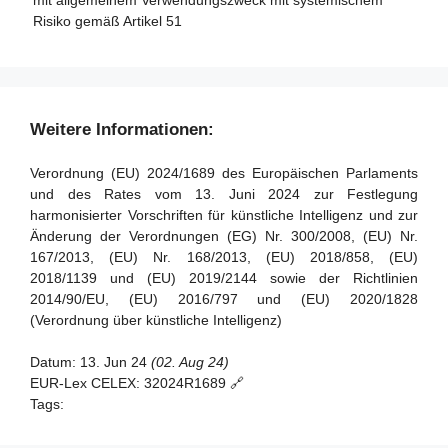
mit allgemeinem Verwendungszweck mit systemischem
Artikel 89 - Überwachungsmaßnahmen
Risiko gemäß Artikel 51
Artikel 37 - Anfechtungen der Kompetenz notifizierter
Artikel 90 - Warnungen des wissenschaftlichen Gremiums
Stellen
vor systemischen Risiken
Artikel 38 - Koordinierung der notifizierten Stellen
Artikel 91 - Befugnis zur Anforderung von Dokumentation
und Informationen
Artikel 39 - Konformitätsbewertungsstellen in Drittländern
Weitere Informationen:
Artikel 92 - Befugnis zur Durchführung von Bewertungen
Abschnitt 5 - Normen, Konformitätsbewertung,
Verordnung (EU) 2024/1689 des Europäischen Parlaments
Bescheinigungen, Registrierung
Artikel 93 - Befugnis zur Aufforderung zu Maßnahmen
und des Rates vom 13. Juni 2024 zur Festlegung
harmonisierter Vorschriften für künstliche Intelligenz und zur
Artikel 94 - Verfahrensrechte der Wirtschaftsakteure des
Artikel 40 - Harmonisierte Normen und
Änderung der Verordnungen (EG) Nr. 300/2008, (EU) Nr.
KI-Modells mit allgemeinem Verwendungszweck
Normungsdokumente
167/2013, (EU) Nr. 168/2013, (EU) 2018/858, (EU)
Artikel 41 - Gemeinsame Spezifikationen
2018/1139 und (EU) 2019/2144 sowie der Richtlinien
2014/90/EU, (EU) 2016/797 und (EU) 2020/1828
Artikel 42 - Vermutung der Konformität mit bestimmten
(Verordnung über künstliche Intelligenz)
Anforderungen
Artikel 43 - Konformitätsbewertung
Datum:
13. Jun 24
(02. Aug 24)
EUR-Lex CELEX:
32024R1689 🔗
Artikel 44 - Bescheinigungen
Tags:
Artikel 45 - Informationspflichten der notifizierten Stellen