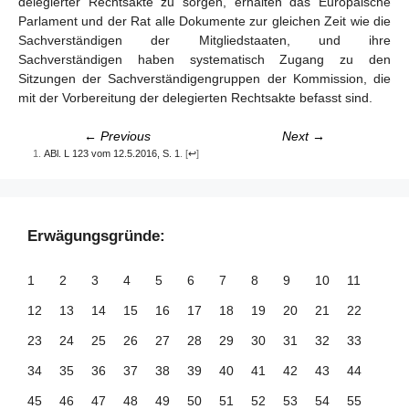
delegierter Rechtsakte zu sorgen, erhalten das Europäische
Parlament und der Rat alle Dokumente zur gleichen Zeit wie die
Sachverständigen der Mitgliedstaaten, und ihre
Sachverständigen haben systematisch Zugang zu den
Sitzungen der Sachverständigengruppen der Kommission, die
mit der Vorbereitung der delegierten Rechtsakte befasst sind.
← Previous
Next →
ABl. L 123 vom 12.5.2016, S. 1
.
[
↩
]
Erwägungsgründe:
1
2
3
4
5
6
7
8
9
10
11
12
13
14
15
16
17
18
19
20
21
22
23
24
25
26
27
28
29
30
31
32
33
34
35
36
37
38
39
40
41
42
43
44
45
46
47
48
49
50
51
52
53
54
55