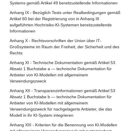
Systems gemäß Artikel 49 bereitzustellende Informationen
Artikel 83 - Formale Nichtkonformität
Abschnitt 4 - Notifizierende Behörden und notifizierte
Anhang IX - Bezüglich Tests unter Realbedingungen gemäß
Artikel 84 - Unionsstrukturen zur Unterstützung der
Stellen
Artikel 60 bei der Registrierung von in Anhang III
Prüfung von KI
aufgeführten Hochrisiko-KI-Systemen bereitzustellende
Artikel 28 - Notifizierende Behörden
Informationen
Abschnitt 4 - Rechtsbehelfe
Artikel 29 - Antrag einer Konformitätsbewertungsstelle auf
Anhang X - Rechtsvorschriften der Union über IT-
Notifizierung
Artikel 85 - Recht auf Beschwerde bei einer
Großsysteme im Raum der Freiheit, der Sicherheit und des
Marktüberwachungsbehörde
Rechts
Artikel 30 - Notifizierungsverfahren
Artikel 86 - Recht auf Erläuterung der
Anhang XI - Technische Dokumentation gemäß Artikel 53
Artikel 31 - Anforderungen an notifizierte Stellen
Entscheidungsfindung im Einzelfall
Absatz 1 Buchstabe a — technische Dokumentation für
Artikel 32 - Vermutung der Konformität mit den
Anbieter von KI-Modellen mit allgemeinem
Artikel 87 - Meldung von Verstößen und Schutz von
Anforderungen an notifizierte Stellen
Verwendungszweck
Hinweisgebern
Artikel 33 - Zweigstellen notifizierter Stellen und Vergabe
Anhang XII - Transparenzinformationen gemäß Artikel 53
Abschnitt 5 - Aufsicht, Ermittlung, Durchsetzung und
von Unteraufträgen
Absatz 1 Buchstabe b — technische Dokumentation für
Überwachung in Bezug auf Anbieter von KI-Modellen mit
Anbieter von KI-Modellen mit allgemeinem
Artikel 34 - Operative Pflichten der notifizierten Stellen
allgemeinem Verwendungszweck
Verwendungszweck für nachgelagerte Anbieter, die das
Artikel 35 - Identifizierungsnummern und Verzeichnisse
Modell in ihr KI-System integrieren
Artikel 88 - Durchsetzung der Pflichten der Anbieter von
notifizierter Stellen
KI-Modellen mit allgemeinem Verwendungszweck
Anhang XIII - Kriterien für die Benennung von KI-Modellen
Artikel 36 - Änderungen der Notifizierungen