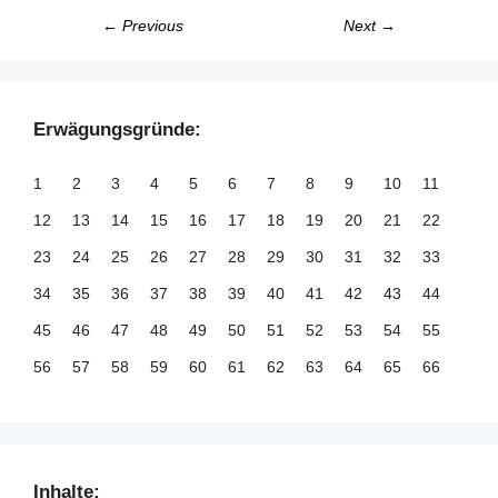
← Previous
Next →
Erwägungsgründe:
1
2
3
4
5
6
7
8
9
10
11
12
13
14
15
16
17
18
19
20
21
22
23
24
25
26
27
28
29
30
31
32
33
34
35
36
37
38
39
40
41
42
43
44
45
46
47
48
49
50
51
52
53
54
55
56
57
58
59
60
61
62
63
64
65
66
67
68
69
70
71
72
73
74
75
76
77
78
79
80
81
82
83
84
85
86
87
88
89
90
91
92
93
94
95
96
97
98
99
Inhalte: