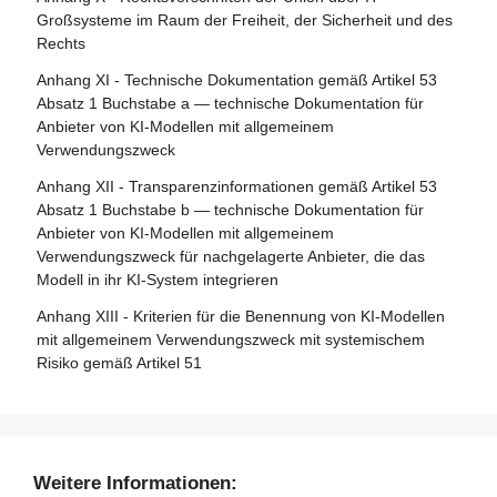
Notifizierung
Artikel 85 - Recht auf Beschwerde bei einer
Großsysteme im Raum der Freiheit, der Sicherheit und des
Marktüberwachungsbehörde
Rechts
Artikel 30 - Notifizierungsverfahren
Artikel 86 - Recht auf Erläuterung der
Anhang XI - Technische Dokumentation gemäß Artikel 53
Artikel 31 - Anforderungen an notifizierte Stellen
Entscheidungsfindung im Einzelfall
Absatz 1 Buchstabe a — technische Dokumentation für
Artikel 32 - Vermutung der Konformität mit den
Anbieter von KI-Modellen mit allgemeinem
Artikel 87 - Meldung von Verstößen und Schutz von
Anforderungen an notifizierte Stellen
Verwendungszweck
Hinweisgebern
Artikel 33 - Zweigstellen notifizierter Stellen und Vergabe
Anhang XII - Transparenzinformationen gemäß Artikel 53
Abschnitt 5 - Aufsicht, Ermittlung, Durchsetzung und
von Unteraufträgen
Absatz 1 Buchstabe b — technische Dokumentation für
Überwachung in Bezug auf Anbieter von KI-Modellen mit
Anbieter von KI-Modellen mit allgemeinem
Artikel 34 - Operative Pflichten der notifizierten Stellen
allgemeinem Verwendungszweck
Verwendungszweck für nachgelagerte Anbieter, die das
Artikel 35 - Identifizierungsnummern und Verzeichnisse
Modell in ihr KI-System integrieren
Artikel 88 - Durchsetzung der Pflichten der Anbieter von
notifizierter Stellen
KI-Modellen mit allgemeinem Verwendungszweck
Anhang XIII - Kriterien für die Benennung von KI-Modellen
Artikel 36 - Änderungen der Notifizierungen
mit allgemeinem Verwendungszweck mit systemischem
Artikel 89 - Überwachungsmaßnahmen
Risiko gemäß Artikel 51
Artikel 37 - Anfechtungen der Kompetenz notifizierter
Artikel 90 - Warnungen des wissenschaftlichen Gremiums
Stellen
vor systemischen Risiken
Artikel 38 - Koordinierung der notifizierten Stellen
Artikel 91 - Befugnis zur Anforderung von Dokumentation
und Informationen
Artikel 39 - Konformitätsbewertungsstellen in Drittländern
Weitere Informationen: