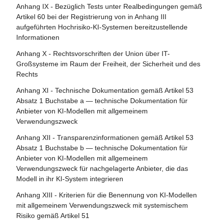
Abschnitt 4 - Notifizierende Behörden und notifizierte
Anhang IX - Bezüglich Tests unter Realbedingungen gemäß
Artikel 84 - Unionsstrukturen zur Unterstützung der
Stellen
Artikel 60 bei der Registrierung von in Anhang III
Prüfung von KI
aufgeführten Hochrisiko-KI-Systemen bereitzustellende
Artikel 28 - Notifizierende Behörden
Informationen
Abschnitt 4 - Rechtsbehelfe
Artikel 29 - Antrag einer Konformitätsbewertungsstelle auf
Anhang X - Rechtsvorschriften der Union über IT-
Notifizierung
Artikel 85 - Recht auf Beschwerde bei einer
Großsysteme im Raum der Freiheit, der Sicherheit und des
Marktüberwachungsbehörde
Rechts
Artikel 30 - Notifizierungsverfahren
Artikel 86 - Recht auf Erläuterung der
Anhang XI - Technische Dokumentation gemäß Artikel 53
Artikel 31 - Anforderungen an notifizierte Stellen
Entscheidungsfindung im Einzelfall
Absatz 1 Buchstabe a — technische Dokumentation für
Artikel 32 - Vermutung der Konformität mit den
Anbieter von KI-Modellen mit allgemeinem
Artikel 87 - Meldung von Verstößen und Schutz von
Anforderungen an notifizierte Stellen
Verwendungszweck
Hinweisgebern
Artikel 33 - Zweigstellen notifizierter Stellen und Vergabe
Anhang XII - Transparenzinformationen gemäß Artikel 53
Abschnitt 5 - Aufsicht, Ermittlung, Durchsetzung und
von Unteraufträgen
Absatz 1 Buchstabe b — technische Dokumentation für
Überwachung in Bezug auf Anbieter von KI-Modellen mit
Anbieter von KI-Modellen mit allgemeinem
Artikel 34 - Operative Pflichten der notifizierten Stellen
allgemeinem Verwendungszweck
Verwendungszweck für nachgelagerte Anbieter, die das
Artikel 35 - Identifizierungsnummern und Verzeichnisse
Modell in ihr KI-System integrieren
Artikel 88 - Durchsetzung der Pflichten der Anbieter von
notifizierter Stellen
KI-Modellen mit allgemeinem Verwendungszweck
Anhang XIII - Kriterien für die Benennung von KI-Modellen
Artikel 36 - Änderungen der Notifizierungen
mit allgemeinem Verwendungszweck mit systemischem
Artikel 89 - Überwachungsmaßnahmen
Risiko gemäß Artikel 51