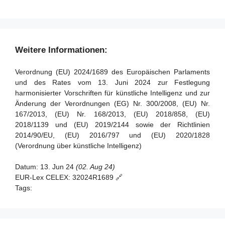
Artikel 37 - Anfechtungen der Kompetenz notifizierter
Artikel 90 - Warnungen des wissenschaftlichen Gremiums
Stellen
vor systemischen Risiken
Artikel 38 - Koordinierung der notifizierten Stellen
Artikel 91 - Befugnis zur Anforderung von Dokumentation
und Informationen
Artikel 39 - Konformitätsbewertungsstellen in Drittländern
Weitere Informationen:
Artikel 92 - Befugnis zur Durchführung von Bewertungen
Abschnitt 5 - Normen, Konformitätsbewertung,
Verordnung (EU) 2024/1689 des Europäischen Parlaments
Bescheinigungen, Registrierung
Artikel 93 - Befugnis zur Aufforderung zu Maßnahmen
und des Rates vom 13. Juni 2024 zur Festlegung
harmonisierter Vorschriften für künstliche Intelligenz und zur
Artikel 94 - Verfahrensrechte der Wirtschaftsakteure des
Artikel 40 - Harmonisierte Normen und
Änderung der Verordnungen (EG) Nr. 300/2008, (EU) Nr.
KI-Modells mit allgemeinem Verwendungszweck
Normungsdokumente
167/2013, (EU) Nr. 168/2013, (EU) 2018/858, (EU)
Artikel 41 - Gemeinsame Spezifikationen
2018/1139 und (EU) 2019/2144 sowie der Richtlinien
2014/90/EU, (EU) 2016/797 und (EU) 2020/1828
Artikel 42 - Vermutung der Konformität mit bestimmten
(Verordnung über künstliche Intelligenz)
Anforderungen
Artikel 43 - Konformitätsbewertung
Datum:
13. Jun 24
(02. Aug 24)
EUR-Lex CELEX:
32024R1689 🔗
Artikel 44 - Bescheinigungen
Tags:
Artikel 45 - Informationspflichten der notifizierten Stellen
Artikel 46 - Ausnahme vom