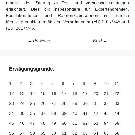
möglich den Zugang zu Test- und Versuchseinrichtungen
erleichtert. Dies gilt insbesondere für Expertengremien,
Fachlaboratorien und Referenzlaboratorien im Bereich
Medizinprodukte gemäß den Verordnungen (EU) 2017/745 und
(EU) 2017/746.
← Previous
Next →
Erwägungsgründe:
1
2
3
4
5
6
7
8
9
10
11
12
13
14
15
16
17
18
19
20
21
22
23
24
25
26
27
28
29
30
31
32
33
34
35
36
37
38
39
40
41
42
43
44
45
46
47
48
49
50
51
52
53
54
55
56
57
58
59
60
61
62
63
64
65
66