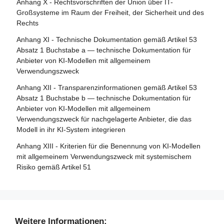
Anhang X - Rechtsvorschriften der Union über IT-
Notifizierung
Artikel 85 - Recht auf Beschwerde bei einer
Großsysteme im Raum der Freiheit, der Sicherheit und des
Marktüberwachungsbehörde
Rechts
Artikel 30 - Notifizierungsverfahren
Artikel 86 - Recht auf Erläuterung der
Anhang XI - Technische Dokumentation gemäß Artikel 53
Artikel 31 - Anforderungen an notifizierte Stellen
Entscheidungsfindung im Einzelfall
Absatz 1 Buchstabe a — technische Dokumentation für
Artikel 32 - Vermutung der Konformität mit den
Anbieter von KI-Modellen mit allgemeinem
Artikel 87 - Meldung von Verstößen und Schutz von
Anforderungen an notifizierte Stellen
Verwendungszweck
Hinweisgebern
Artikel 33 - Zweigstellen notifizierter Stellen und Vergabe
Anhang XII - Transparenzinformationen gemäß Artikel 53
Abschnitt 5 - Aufsicht, Ermittlung, Durchsetzung und
von Unteraufträgen
Absatz 1 Buchstabe b — technische Dokumentation für
Überwachung in Bezug auf Anbieter von KI-Modellen mit
Anbieter von KI-Modellen mit allgemeinem
Artikel 34 - Operative Pflichten der notifizierten Stellen
allgemeinem Verwendungszweck
Verwendungszweck für nachgelagerte Anbieter, die das
Artikel 35 - Identifizierungsnummern und Verzeichnisse
Modell in ihr KI-System integrieren
Artikel 88 - Durchsetzung der Pflichten der Anbieter von
notifizierter Stellen
KI-Modellen mit allgemeinem Verwendungszweck
Anhang XIII - Kriterien für die Benennung von KI-Modellen
Artikel 36 - Änderungen der Notifizierungen
mit allgemeinem Verwendungszweck mit systemischem
Artikel 89 - Überwachungsmaßnahmen
Risiko gemäß Artikel 51
Artikel 37 - Anfechtungen der Kompetenz notifizierter
Artikel 90 - Warnungen des wissenschaftlichen Gremiums
Stellen
vor systemischen Risiken
Artikel 38 - Koordinierung der notifizierten Stellen
Artikel 91 - Befugnis zur Anforderung von Dokumentation
und Informationen
Artikel 39 - Konformitätsbewertungsstellen in Drittländern
Weitere Informationen: