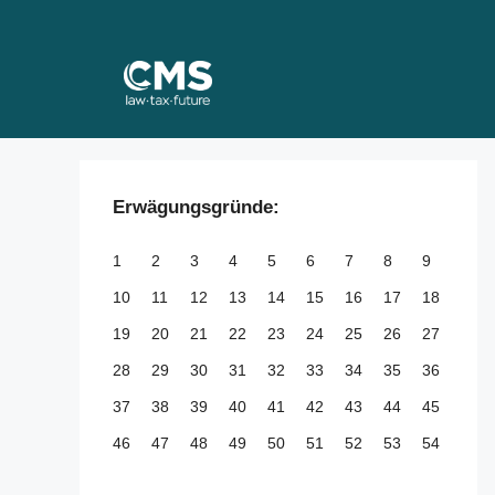
Skip
to
content
Erwägungsgründe:
1
2
3
4
5
6
7
8
9
10
11
12
13
14
15
16
17
18
19
20
21
22
23
24
25
26
27
28
29
30
31
32
33
34
35
36
37
38
39
40
41
42
43
44
45
46
47
48
49
50
51
52
53
54
55
56
57
58
59
60
61
62
63