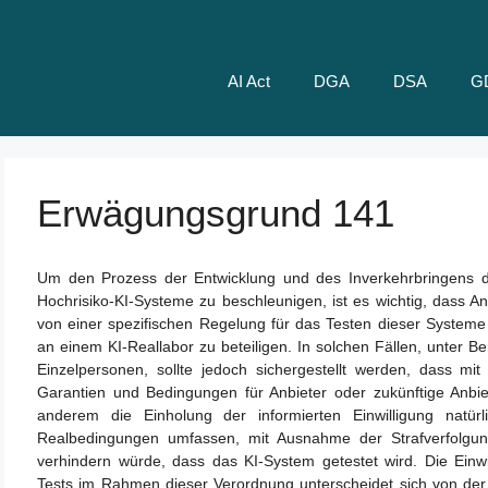
AI Act
DGA
DSA
G
Erwägungsgrund 141
Um den Prozess der Entwicklung und des Inverkehrbringens d
Hochrisiko-KI-Systeme zu beschleunigen, ist es wichtig, dass A
von einer spezifischen Regelung für das Testen dieser Systeme
an einem KI-Reallabor zu beteiligen. In solchen Fällen, unter B
Einzelpersonen, sollte jedoch sichergestellt werden, dass 
Garantien und Bedingungen für Anbieter oder zukünftige Anbiet
anderem die Einholung der informierten Einwilligung natür
Realbedingungen umfassen, mit Ausnahme der Strafverfolgung
verhindern würde, dass das KI-System getestet wird. Die Einwi
Tests im Rahmen dieser Verordnung unterscheidet sich von der E