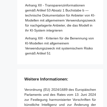
Anhang XII - Transparenzinformationen
Artikel 86 - Recht auf Erläuterung der
Artikel 34 - Operative Pflichten der
gemäß Artikel 53 Absatz 1 Buchstabe b —
Entscheidungsfindung im Einzelfall
notifizierten Stellen
technische Dokumentation für Anbieter von KI-
Artikel 87 - Meldung von Verstößen und
Artikel 35 - Identifizierungsnummern und
Modellen mit allgemeinem Verwendungszweck
Schutz von Hinweisgebern
Verzeichnisse notifizierter Stellen
für nachgelagerte Anbieter, die das Modell in
ihr KI-System integrieren
Artikel 36 - Änderungen der Notifizierungen
Abschnitt 5 - Aufsicht, Ermittlung,
Anhang XIII - Kriterien für die Benennung von
Durchsetzung und Überwachung in Bezug
Artikel 37 - Anfechtungen der Kompetenz
KI-Modellen mit allgemeinem
auf Anbieter von KI-Modellen mit
notifizierter Stellen
Verwendungszweck mit systemischem Risiko
allgemeinem Verwendungszweck
gemäß Artikel 51
Artikel 38 - Koordinierung der notifizierten
Artikel 88 - Durchsetzung der Pflichten der
Stellen
Anbieter von KI-Modellen mit allgemeinem
Artikel 39 - Konformitätsbewertungsstellen
Verwendungszweck
in Drittländern
Artikel 89 - Überwachungsmaßnahmen
Weitere Informationen:
Abschnitt 5 - Normen,
Artikel 90 - Warnungen des
Konformitätsbewertung, Bescheinigungen,
wissenschaftlichen Gremiums vor
Verordnung (EU) 2024/1689 des Europäischen
Registrierung
systemischen Risiken
Parlaments und des Rates vom 13. Juni 2024
zur Festlegung harmonisierter Vorschriften für
Artikel 40 - Harmonisierte Normen und
Artikel 91 - Befugnis zur Anforderung von
künstliche Intelligenz und zur Änderung der
Normungsdokumente
Dokumentation und Informationen