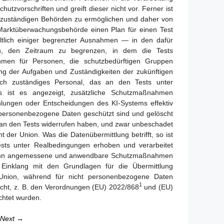
zvorschriften und greift dieser nicht vor. Ferner ist
ie zuständigen Behörden zu ermöglichen und daher von
 Marktüberwachungsbehörde einen Plan für einen Test
ltlich einiger begrenzter Ausnahmen — in den dafür
en, den Zeitraum zu begrenzen, in dem die Tests
men für Personen, die schutzbedürftigen Gruppen
gung der Aufgaben und Zuständigkeiten der zukünftigen
rch zuständiges Personal, das an den Tests unter
us ist es angezeigt, zusätzliche Schutzmaßnahmen
hlungen oder Entscheidungen des KI-Systems effektiv
personenbezogene Daten geschützt sind und gelöscht
e an den Tests widerrufen haben, und zwar unbeschadet
der Union. Was die Datenübermittlung betrifft, so ist
sts unter Realbedingungen erhoben und verarbeitet
n, wenn angemessene und anwendbare Schutzmaßnahmen
inklang mit den Grundlagen für die Übermittlung
nion, während für nicht personenbezogene Daten
1
t, z. B. den Verordnungen (EU) 2022/868
und (EU)
chtet wurden.
Next →