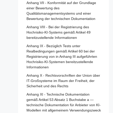
Hochrisiko-KI-Systemen
2019/2144
Artikel 79 - Verfahren auf nationaler Ebene
Anhang VII - Konformität auf der Grundlage
für den Umgang mit KI-Systemen, die ein
einer Bewertung des
Artikel 27 - Grundrechte-
Artikel 110 - Änderung der Richtlinie (EU)
Risiko bergen
Qualitätsmanagementsystems und einer
Folgenabschätzung für Hochrisiko-KI-
2020/1828
Bewertung der technischen Dokumentation
Systeme
Artikel 80 - Verfahren für den Umgang mit
Artikel 111 - Bereits in Verkehr gebrachte
KI-Systemen, die vom Anbieter gemäß
Anhang VIII - Bei der Registrierung des
oder in Betrieb genommene KI-Systeme
Abschnitt 4 - Notifizierende Behörden und
Anhang III als nicht hochriskant eingestuft
Hochrisiko-KI-Systems gemäß Artikel 49
und bereits in Verkehr gebrachte KI-Modelle
notifizierte Stellen
werden
bereitzustellende Informationen
mit allgemeinem Verwendungszweck
Artikel 28 - Notifizierende Behörden
Artikel 81 - Schutzklauselverfahren der
Anhang IX - Bezüglich Tests unter
Artikel 112 - Bewertung und Überprüfung
Union
Realbedingungen gemäß Artikel 60 bei der
Artikel 29 - Antrag einer
Artikel 113 - Inkrafttreten und
Registrierung von in Anhang III aufgeführten
Konformitätsbewertungsstelle auf
Artikel 82 - Konforme KI-Systeme, die ein
Geltungsbeginn
Hochrisiko-KI-Systemen bereitzustellende
Notifizierung
Risiko bergen
Informationen
Artikel 30 - Notifizierungsverfahren
Artikel 83 - Formale Nichtkonformität
Anhang X - Rechtsvorschriften der Union über
Artikel 31 - Anforderungen an notifizierte
Artikel 84 - Unionsstrukturen zur
IT-Großsysteme im Raum der Freiheit, der
Stellen
Unterstützung der Prüfung von KI
Sicherheit und des Rechts
Artikel 32 - Vermutung der Konformität mit
Anhang XI - Technische Dokumentation
Abschnitt 4 - Rechtsbehelfe
den Anforderungen an notifizierte Stellen
gemäß Artikel 53 Absatz 1 Buchstabe a —
technische Dokumentation für Anbieter von KI-
Artikel 85 - Recht auf Beschwerde bei einer
Artikel 33 - Zweigstellen notifizierter Stellen
Modellen mit allgemeinem Verwendungszweck
Marktüberwachungsbehörde
und Vergabe von Unteraufträgen