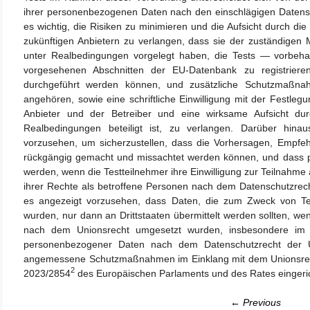
ihrer personenbezogenen Daten nach den einschlägigen Datenschut
es wichtig, die Risiken zu minimieren und die Aufsicht durch d
zukünftigen Anbietern zu verlangen, dass sie der zuständigen
unter Realbedingungen vorgelegt haben, die Tests — vorbeha
vorgesehenen Abschnitten der EU-Datenbank zu registrier
durchgeführt werden können, und zusätzliche Schutzmaßnah
angehören, sowie eine schriftliche Einwilligung mit der Festle
Anbieter und der Betreiber und eine wirksame Aufsicht du
Realbedingungen beteiligt ist, zu verlangen. Darüber hina
vorzusehen, um sicherzustellen, dass die Vorhersagen, Empfe
rückgängig gemacht und missachtet werden können, und dass 
werden, wenn die Testteilnehmer ihre Einwilligung zur Teilnahm
ihrer Rechte als betroffene Personen nach dem Datenschutzrecht 
es angezeigt vorzusehen, dass Daten, die zum Zweck von Te
wurden, nur dann an Drittstaaten übermittelt werden sollte
nach dem Unionsrecht umgesetzt wurden, insbesondere im E
personenbezogener Daten nach dem Datenschutzrecht der U
angemessene Schutzmaßnahmen im Einklang mit dem Unionsrech
2
2023/2854
des Europäischen Parlaments und des Rates eingeri
← Previous