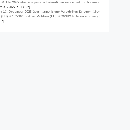
 30. Mai 2022 über europäische Daten-Governance und zur Änderung
m 3.6.2022, S. 1
).
[
↩
]
13. Dezember 2023 über harmonisierte Vorschriften für einen fairen
 (EU) 2017/2394 und der Richtlinie (EU) 2020/1828 (Datenverordnung)
[
↩
]