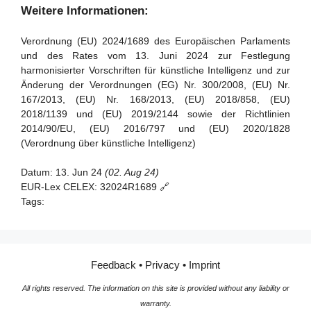
und Informationen
Artikel 39 - Konformitätsbewertungsstellen in Drittländern
Weitere Informationen:
Artikel 92 - Befugnis zur Durchführung von Bewertungen
Abschnitt 5 - Normen, Konformitätsbewertung,
Verordnung (EU) 2024/1689 des Europäischen Parlaments
Bescheinigungen, Registrierung
Artikel 93 - Befugnis zur Aufforderung zu Maßnahmen
und des Rates vom 13. Juni 2024 zur Festlegung
harmonisierter Vorschriften für künstliche Intelligenz und zur
Artikel 94 - Verfahrensrechte der Wirtschaftsakteure des
Artikel 40 - Harmonisierte Normen und
Änderung der Verordnungen (EG) Nr. 300/2008, (EU) Nr.
KI-Modells mit allgemeinem Verwendungszweck
Normungsdokumente
167/2013, (EU) Nr. 168/2013, (EU) 2018/858, (EU)
Artikel 41 - Gemeinsame Spezifikationen
2018/1139 und (EU) 2019/2144 sowie der Richtlinien
2014/90/EU, (EU) 2016/797 und (EU) 2020/1828
Artikel 42 - Vermutung der Konformität mit bestimmten
(Verordnung über künstliche Intelligenz)
Anforderungen
Artikel 43 - Konformitätsbewertung
Datum:
13. Jun 24
(02. Aug 24)
EUR-Lex CELEX:
32024R1689 🔗
Artikel 44 - Bescheinigungen
Tags:
Artikel 45 - Informationspflichten der notifizierten Stellen
Artikel 46 - Ausnahme vom
Konformitätsbewertungsverfahren
Feedback
•
Privacy
•
Imprint
Artikel 47 - EU-Konformitätserklärung
All rights reserved. The information on this site is provided without any liability or
Artikel 48 - CE-Kennzeichnung
warranty.