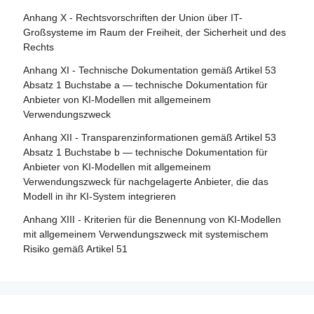
Abschnitt 4 - Rechtsbehelfe
Artikel 29 - Antrag einer Konformitätsbewertungsstelle auf
Anhang X - Rechtsvorschriften der Union über IT-
Notifizierung
Artikel 85 - Recht auf Beschwerde bei einer
Großsysteme im Raum der Freiheit, der Sicherheit und des
Marktüberwachungsbehörde
Rechts
Artikel 30 - Notifizierungsverfahren
Artikel 86 - Recht auf Erläuterung der
Anhang XI - Technische Dokumentation gemäß Artikel 53
Artikel 31 - Anforderungen an notifizierte Stellen
Entscheidungsfindung im Einzelfall
Absatz 1 Buchstabe a — technische Dokumentation für
Artikel 32 - Vermutung der Konformität mit den
Anbieter von KI-Modellen mit allgemeinem
Artikel 87 - Meldung von Verstößen und Schutz von
Anforderungen an notifizierte Stellen
Verwendungszweck
Hinweisgebern
Artikel 33 - Zweigstellen notifizierter Stellen und Vergabe
Anhang XII - Transparenzinformationen gemäß Artikel 53
Abschnitt 5 - Aufsicht, Ermittlung, Durchsetzung und
von Unteraufträgen
Absatz 1 Buchstabe b — technische Dokumentation für
Überwachung in Bezug auf Anbieter von KI-Modellen mit
Anbieter von KI-Modellen mit allgemeinem
Artikel 34 - Operative Pflichten der notifizierten Stellen
allgemeinem Verwendungszweck
Verwendungszweck für nachgelagerte Anbieter, die das
Artikel 35 - Identifizierungsnummern und Verzeichnisse
Modell in ihr KI-System integrieren
Artikel 88 - Durchsetzung der Pflichten der Anbieter von
notifizierter Stellen
KI-Modellen mit allgemeinem Verwendungszweck
Anhang XIII - Kriterien für die Benennung von KI-Modellen
Artikel 36 - Änderungen der Notifizierungen
mit allgemeinem Verwendungszweck mit systemischem
Artikel 89 - Überwachungsmaßnahmen
Risiko gemäß Artikel 51
Artikel 37 - Anfechtungen der Kompetenz notifizierter
Artikel 90 - Warnungen des wissenschaftlichen Gremiums
Stellen
vor systemischen Risiken
Artikel 38 - Koordinierung der notifizierten Stellen
Artikel 91 - Befugnis zur Anforderung von Dokumentation