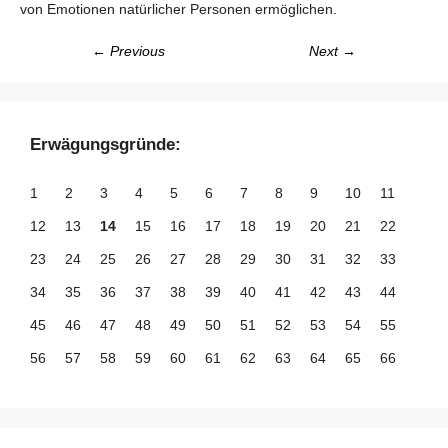
von Emotionen natürlicher Personen ermöglichen.
← Previous
Next →
Erwägungsgründe:
1
2
3
4
5
6
7
8
9
10
11
12
13
14
15
16
17
18
19
20
21
22
23
24
25
26
27
28
29
30
31
32
33
34
35
36
37
38
39
40
41
42
43
44
45
46
47
48
49
50
51
52
53
54
55
56
57
58
59
60
61
62
63
64
65
66
67
68
69
70
71
72
73
74
75
76
77
78
79
80
81
82
83
84
85
86
87
88