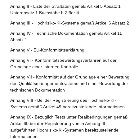
Artikel 76 - Beaufsichtigung von Tests unter
Anhang II - Liste der Straftaten gemäß Artikel 5 Absatz 1
Artikel 107 - Änderung der Verordnung (EU) 2018/858
Artikel 21 - Zusammenarbeit mit den zuständigen
Realbedingungen durch Marktüberwachungsbehörden
Unterabsatz 1 Buchstabe h Ziffer iii
Behörden
Artikel 108 - Änderungen der Verordnung (EU) 2018/1139
Artikel 77 - Befugnisse der für den Schutz der
Anhang III - Hochrisiko-KI-Systeme gemäß Artikel 6 Absatz 2
Artikel 22 - Bevollmächtigte der Anbieter von Hochrisiko-
Artikel 109 - Änderung der Verordnung (EU) 2019/2144
Grundrechte zuständigen Behörden
KI-Systemen
Anhang IV - Technische Dokumentation gemäß Artikel 11
Artikel 110 - Änderung der Richtlinie (EU) 2020/1828
Artikel 78 - Vertraulichkeit
Absatz 1
Artikel 23 - Pflichten der Einführer
Artikel 111 - Bereits in Verkehr gebrachte oder in Betrieb
Artikel 79 - Verfahren auf nationaler Ebene für den
Anhang V - EU-Konformitätserklärung
Artikel 24 - Pflichten der Händler
genommene KI-Systeme und bereits in Verkehr gebrachte
Umgang mit KI-Systemen, die ein Risiko bergen
Anhang VI - Konformitätsbewertungsverfahren auf der
KI-Modelle mit allgemeinem Verwendungszweck
Artikel 25 - Verantwortlichkeiten entlang der KI-
Artikel 80 - Verfahren für den Umgang mit KI-Systemen,
Grundlage einer internen Kontrolle
Wertschöpfungskette
Artikel 112 - Bewertung und Überprüfung
die vom Anbieter gemäß Anhang III als nicht hochriskant
Anhang VII - Konformität auf der Grundlage einer Bewertung
eingestuft werden
Artikel 26 - Pflichten der Betreiber von Hochrisiko-KI-
Artikel 113 - Inkrafttreten und Geltungsbeginn
des Qualitätsmanagementsystems und einer Bewertung der
Systemen
Artikel 81 - Schutzklauselverfahren der Union
technischen Dokumentation
Artikel 27 - Grundrechte-Folgenabschätzung für
Artikel 82 - Konforme KI-Systeme, die ein Risiko bergen
Anhang VIII - Bei der Registrierung des Hochrisiko-KI-
Hochrisiko-KI-Systeme
Systems gemäß Artikel 49 bereitzustellende Informationen
Artikel 83 - Formale Nichtkonformität
Abschnitt 4 - Notifizierende Behörden und notifizierte
Anhang IX - Bezüglich Tests unter Realbedingungen gemäß
Artikel 84 - Unionsstrukturen zur Unterstützung der
Stellen
Artikel 60 bei der Registrierung von in Anhang III
Prüfung von KI
aufgeführten Hochrisiko-KI-Systemen bereitzustellende
Artikel 28 - Notifizierende Behörden
Informationen