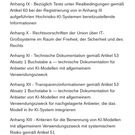
Abschnitt 4 - Notifizierende Behörden und notifizierte
Anhang IX - Bezüglich Tests unter Realbedingungen gemäß
Artikel 84 - Unionsstrukturen zur Unterstützung der
Stellen
Artikel 60 bei der Registrierung von in Anhang III
Prüfung von KI
aufgeführten Hochrisiko-KI-Systemen bereitzustellende
Artikel 28 - Notifizierende Behörden
Informationen
Abschnitt 4 - Rechtsbehelfe
Artikel 29 - Antrag einer Konformitätsbewertungsstelle auf
Anhang X - Rechtsvorschriften der Union über IT-
Notifizierung
Artikel 85 - Recht auf Beschwerde bei einer
Großsysteme im Raum der Freiheit, der Sicherheit und des
Marktüberwachungsbehörde
Rechts
Artikel 30 - Notifizierungsverfahren
Artikel 86 - Recht auf Erläuterung der
Anhang XI - Technische Dokumentation gemäß Artikel 53
Artikel 31 - Anforderungen an notifizierte Stellen
Entscheidungsfindung im Einzelfall
Absatz 1 Buchstabe a — technische Dokumentation für
Artikel 32 - Vermutung der Konformität mit den
Anbieter von KI-Modellen mit allgemeinem
Artikel 87 - Meldung von Verstößen und Schutz von
Anforderungen an notifizierte Stellen
Verwendungszweck
Hinweisgebern
Artikel 33 - Zweigstellen notifizierter Stellen und Vergabe
Anhang XII - Transparenzinformationen gemäß Artikel 53
Abschnitt 5 - Aufsicht, Ermittlung, Durchsetzung und
von Unteraufträgen
Absatz 1 Buchstabe b — technische Dokumentation für
Überwachung in Bezug auf Anbieter von KI-Modellen mit
Anbieter von KI-Modellen mit allgemeinem
Artikel 34 - Operative Pflichten der notifizierten Stellen
allgemeinem Verwendungszweck
Verwendungszweck für nachgelagerte Anbieter, die das
Artikel 35 - Identifizierungsnummern und Verzeichnisse
Modell in ihr KI-System integrieren
Artikel 88 - Durchsetzung der Pflichten der Anbieter von
notifizierter Stellen
KI-Modellen mit allgemeinem Verwendungszweck
Anhang XIII - Kriterien für die Benennung von KI-Modellen
Artikel 36 - Änderungen der Notifizierungen
mit allgemeinem Verwendungszweck mit systemischem
Artikel 89 - Überwachungsmaßnahmen
Risiko gemäß Artikel 51