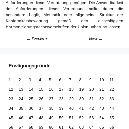
Anforderungen dieser Verordnung genügen. Die Anwendbarkeit
der Anforderungen dieser Verordnung sollte daher die
besondere Logik, Methodik oder allgemeine Struktur der
Konformitätsbewertung gemäß den einschlägigen
Harmonisierungsrechtsvorschriften der Union unberührt lassen.
← Previous
Next →
Erwägungsgründe:
1
2
3
4
5
6
7
8
9
10
11
12
13
14
15
16
17
18
19
20
21
22
23
24
25
26
27
28
29
30
31
32
33
34
35
36
37
38
39
40
41
42
43
44
45
46
47
48
49
50
51
52
53
54
55
56
57
58
59
60
61
62
63
64
65
66