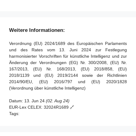
Artikel 37 - Anfechtungen der Kompetenz notifizierter
Artikel 90 - Warnungen des wissenschaftlichen Gremiums
Stellen
vor systemischen Risiken
Artikel 38 - Koordinierung der notifizierten Stellen
Artikel 91 - Befugnis zur Anforderung von Dokumentation
und Informationen
Artikel 39 - Konformitätsbewertungsstellen in Drittländern
Weitere Informationen:
Artikel 92 - Befugnis zur Durchführung von Bewertungen
Abschnitt 5 - Normen, Konformitätsbewertung,
Verordnung (EU) 2024/1689 des Europäischen Parlaments
Bescheinigungen, Registrierung
Artikel 93 - Befugnis zur Aufforderung zu Maßnahmen
und des Rates vom 13. Juni 2024 zur Festlegung
harmonisierter Vorschriften für künstliche Intelligenz und zur
Artikel 94 - Verfahrensrechte der Wirtschaftsakteure des
Artikel 40 - Harmonisierte Normen und
Änderung der Verordnungen (EG) Nr. 300/2008, (EU) Nr.
KI-Modells mit allgemeinem Verwendungszweck
Normungsdokumente
167/2013, (EU) Nr. 168/2013, (EU) 2018/858, (EU)
Artikel 41 - Gemeinsame Spezifikationen
2018/1139 und (EU) 2019/2144 sowie der Richtlinien
2014/90/EU, (EU) 2016/797 und (EU) 2020/1828
Artikel 42 - Vermutung der Konformität mit bestimmten
(Verordnung über künstliche Intelligenz)
Anforderungen
Artikel 43 - Konformitätsbewertung
Datum:
13. Jun 24
(02. Aug 24)
EUR-Lex CELEX:
32024R1689 🔗
Artikel 44 - Bescheinigungen
Tags:
Artikel 45 - Informationspflichten der notifizierten Stellen
Artikel 46 - Ausnahme vom